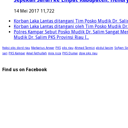
14 Mei 2017
11,722
Korban Laka Lantas ditangani Tim Posko Mudik Dr. Salim 
Korban Laka Lantas ditangani oleh Tim Posko Mudik Dr. S
Polres Kampar Sebut Posko Mudik Dr. Salim Sangat Mem
Mudik Dr. Salim PKS Provinsi Riau [...
fraksi pks dprd riau
Markarius Anwar
PKS
pks riau
Ahmad Tarmizi
abdul kasim
Sofyan Si
sari
PKS Kampar
Amal Fathullah
mira roza
PKS Dumai
dpw pks riau
Find us on Facebook