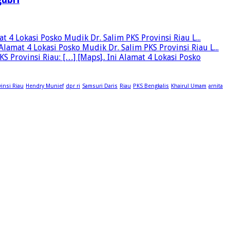
 4 Lokasi Posko Mudik Dr. Salim PKS Provinsi Riau L...
lamat 4 Lokasi Posko Mudik Dr. Salim PKS Provinsi Riau L...
rovinsi Riau: […] [Maps].. Ini Alamat 4 Lokasi Posko
insi Riau
Hendry Munief
dpr ri
Samsuri Daris
Riau
PKS Bengkalis
Khairul Umam
arnita