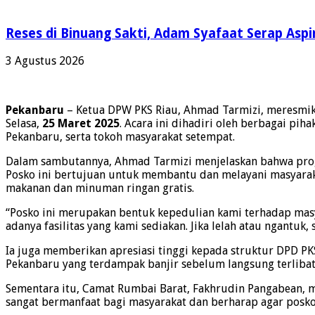
Reses di Binuang Sakti, Adam Syafaat Serap Aspi
3 Agustus 2026
Pekanbaru
– Ketua DPW PKS Riau, Ahmad Tarmizi, meresmika
Selasa,
25 Maret 2025
. Acara ini dihadiri oleh berbagai pi
Pekanbaru, serta tokoh masyarakat setempat.
Dalam sambutannya, Ahmad Tarmizi menjelaskan bahwa progra
Posko ini bertujuan untuk membantu dan melayani masyarakat
makanan dan minuman ringan gratis.
“Posko ini merupakan bentuk kepedulian kami terhadap mas
adanya fasilitas yang kami sediakan. Jika lelah atau ngantuk
Ia juga memberikan apresiasi tinggi kepada struktur DPD PK
Pekanbaru yang terdampak banjir sebelum langsung terlibat
Sementara itu, Camat Rumbai Barat, Fakhrudin Pangabean, m
sangat bermanfaat bagi masyarakat dan berharap agar posko