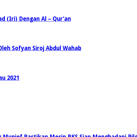
d (Iri) Dengan Al – Qur’an
leh Sofyan Siroj Abdul Wahab
au 2021
 Munief Pastikan Mesin PKS Siap Menghadapi Pilg