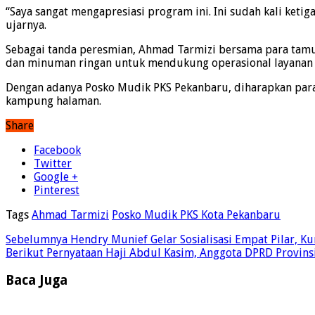
“Saya sangat mengapresiasi program ini. Ini sudah kali keti
ujarnya.
Sebagai tanda peresmian, Ahmad Tarmizi bersama para tamu
dan minuman ringan untuk mendukung operasional layanan 
Dengan adanya Posko Mudik PKS Pekanbaru, diharapkan par
kampung halaman.
Share
Facebook
Twitter
Google +
Pinterest
Tags
Ahmad Tarmizi
Posko Mudik PKS Kota Pekanbaru
Sebelumnya
Hendry Munief Gelar Sosialisasi Empat Pilar, 
Berikut
Pernyataan Haji Abdul Kasim, Anggota DPRD Provinsi 
Baca Juga