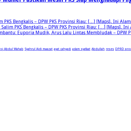
PKS Bengkalis – DPW PKS Provinsi Riau: […] [Maps].. Ini Alamat
alim PKS Bengkalis – DPW PKS Provinsi Riau: […] [Maps].. Ini A
bantu: Euporia Mudik, Arus Lalu Lintas Membludak – DPW PKS P
roj Abdul Wahab
Syahrul Aidi maazat
ayat cahyadi
adam syafaat
Abdullah
reses
DPRD prov