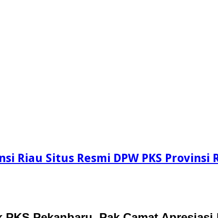
si Riau Situs Resmi DPW PKS Provinsi 
 PKS Pekanbaru, Pak Camat Apresiasi