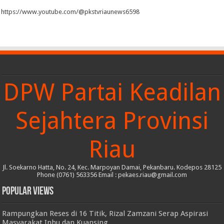
https://www.youtube.com/@pkstvriaunews6598
DPW Partai Keadilan
Sejahtera Provinsi
Riau
Jl. Soekarno Hatta, No. 24, Kec. Marpoyan Damai, Pekanbaru. Kodepos 28125
Phone (0761) 563356 Email : pekaes.riau@gmail.com
Popular Views
Rampungkan Reses di 16 Titik, Rizal Zamzani Serap Aspirasi
Masyarakat Inhu dan Kuansing