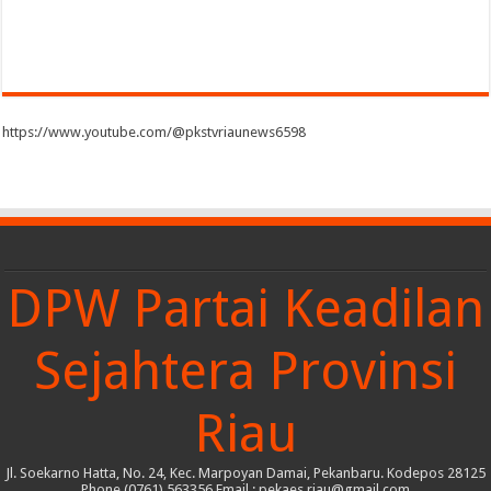
https://www.youtube.com/@pkstvriaunews6598
DPW Partai Keadilan
Sejahtera Provinsi
Riau
Jl. Soekarno Hatta, No. 24, Kec. Marpoyan Damai, Pekanbaru. Kodepos 28125
Phone (0761) 563356 Email : pekaes.riau@gmail.com