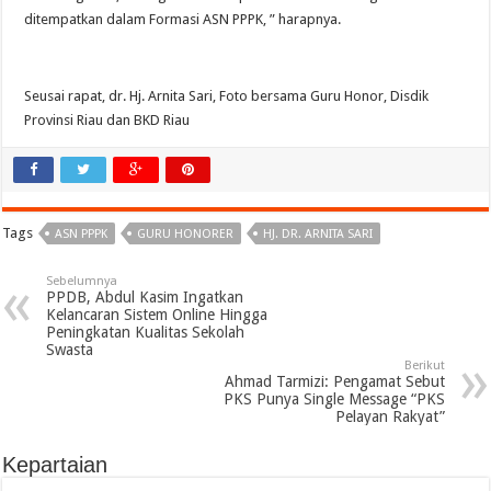
ditempatkan dalam Formasi ASN PPPK, ” harapnya.
Seusai rapat, dr. Hj. Arnita Sari, Foto bersama Guru Honor, Disdik
Provinsi Riau dan BKD Riau
Tags
ASN PPPK
GURU HONORER
HJ. DR. ARNITA SARI
Sebelumnya
PPDB, Abdul Kasim Ingatkan
Kelancaran Sistem Online Hingga
Peningkatan Kualitas Sekolah
Swasta
Berikut
Ahmad Tarmizi: Pengamat Sebut
PKS Punya Single Message “PKS
Pelayan Rakyat”
Kepartaian