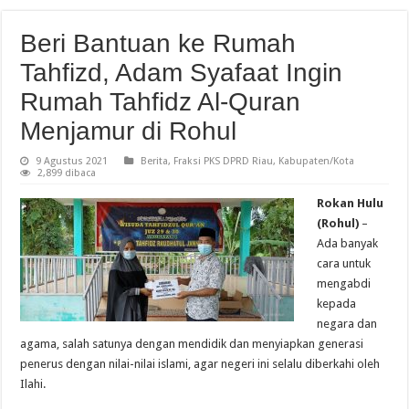
Beri Bantuan ke Rumah
Tahfizd, Adam Syafaat Ingin
Rumah Tahfidz Al-Quran
Menjamur di Rohul
9 Agustus 2021
Berita
,
Fraksi PKS DPRD Riau
,
Kabupaten/Kota
2,899 dibaca
Rokan Hulu
(Rohul)
–
Ada banyak
cara untuk
mengabdi
kepada
negara dan
agama, salah satunya dengan mendidik dan menyiapkan generasi
penerus dengan nilai-nilai islami, agar negeri ini selalu diberkahi oleh
Ilahi.