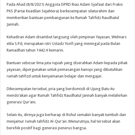
Pada Ahad (8/8/2021) Anggota DPRD Riau Adam Syafaat dari Fraksi
PKS (Partai Keadilan Sejahtera) berkesempatan silaturahim dan
memberikan bantuan pembangunan ke Rumah Tahfidz Raudhatul
Jannah.
Kehadiran Adam disambut langsung oleh pimpinan Yayasan, Welmars
elita S.Pd, merupakan istri Ustadz Yonfi yang meningal pada Bulan
Ramadhan tahun 1442 H kemarin.
Bantuan sebesar lima juta rupiah yang diserahkan Adam kepada pihak
yayasan, dipergunakan untuk pemasangan kanopi yang dibutuhkan
rumah tahfizd untuk kenyamanan belajar dan mengajar.
Dikesempatan tersebut, pria yang berdomisili di Ujung Batu itu
mendo’akan agar Rumah Tahfidz Raudhatul Jannah banyak melahirkan
generasi Qur’ani.
Selain itu, dirinya juga berharap di Rohul semakin banyak tumbuh dan
menjamur rumah tahfidz Al-Qur’an. Menurutnya, hal tersebut akan
berefek positif bagi generasi penerus bangsa.