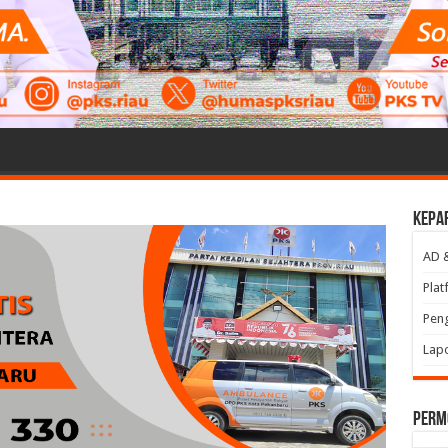
Kepa
AD 
Plat
Peng
Lap
perm