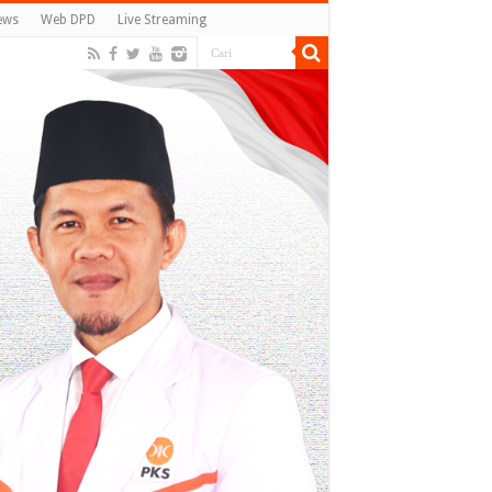
ews
Web DPD
Live Streaming