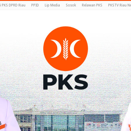
i PKS DPRD Riau
PPID
Lip Media
Sosok
Relawan PKS
PKSTV Riau N