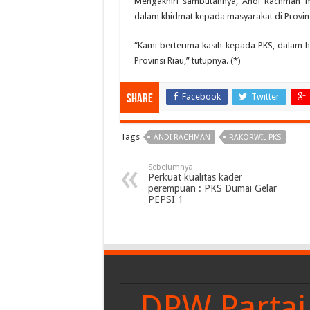
Mengakhiri sambutannya, Andi Rachman m
dalam khidmat kepada masyarakat di Provins
“Kami berterima kasih kepada PKS, dalam hal
Provinsi Riau,” tutupnya. (*)
Facebook
Twitter
Share
Tags
ANDI RACHMAN
RAKORWIL PKS
Sebelumnya
Perkuat kualitas kader
perempuan : PKS Dumai Gelar
PEPSI 1
DPW Partai 