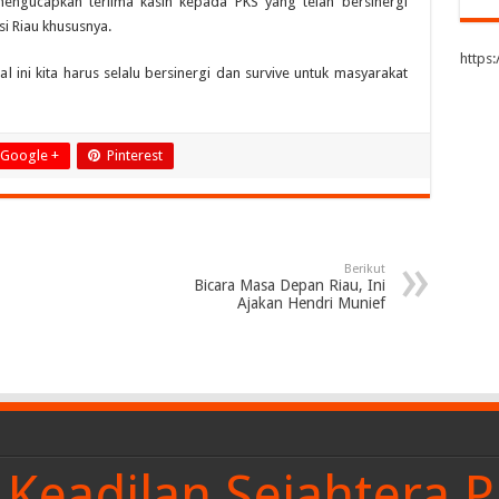
engucapkan teriima kasih kepada PKS yang telah bersinergi
i Riau khususnya.
https
 ini kita harus selalu bersinergi dan survive untuk masyarakat
Google +
Pinterest
Berikut
Bicara Masa Depan Riau, Ini
Ajakan Hendri Munief
Keadilan Sejahtera P