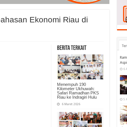
bahasan Ekonomi Riau di
a
Te
Berita Terkait
Ramp
Aspi
6 
Menempuh 190
Kilometer Ukhuwah:
Safari Ramadhan PKS
Riau ke Indragiri Hulu
5 
6 Maret 2026