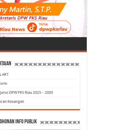
rtaian
& ART
form
urus DPW PKS Riau 2025 – 2030
oran Keuangan
ohonan Info Publik