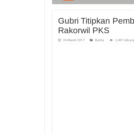
Gubri Titipkan Pem
Rakorwil PKS
24 Maret 2017
Berita
2,497 dibac