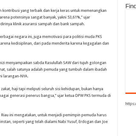
Fin
 kontribusi yang terbaik dan kerja keras untuk memenangkan
rena potensinya sangat banyak, yakni 53,61%,” ujar
irinya klinik asuransi sampah dan bank sampah.
rbagai negara ini, juga memotivasi para politisi muda PKS
arena kedisiplinan, dari pada menderita karena kegagalan dan
izi menyampaikan sabda Rasulullah SAW dari tujuh golongan
mat, salah satunya adalah pemuda yang tumbuh dalam ibadah
hi larangan-NYA.
 zakat, haji tapi meliputi seluruh sisi kehidupan, bukan hanya
ebagai generasi penerus bangsa,” ujar ketua DPW PKS termuda di
https
 Riau ini mengatakan, untuk menjadi pemimpin pemuda harus
instan, seperti yang telah dialami Nabi Yusuf, Erdogan dan Joe