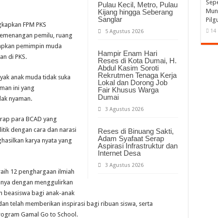
Sepe
Pulau Kecil, Metro, Pulau
Muni
Kijang hingga Seberang
Sanglar
Pilg
gkapkan FPM PKS
14 
5 Agustus 2026
 pemenangan pemilu, ruang
yiapkan pemimpin muda
Hampir Enam Hari
n di PKS.
Reses di Kota Dumai, H.
Abdul Kasim Soroti
Rekrutmen Tenaga Kerja
yak anak muda tidak suka
Lokal dan Dorong Job
aman ini yang
Fair Khusus Warga
Dumai
dak nyaman.
3 Agustus 2026
harap para BCAD yang
itik dengan cara dan narasi
Reses di Binuang Sakti,
Adam Syafaat Serap
hasilkan karya nyata yang
Aspirasi Infrastruktur dan
Internet Desa
3 Agustus 2026
eraih 12 penghargaan ilmiah
annya dengan menggulirkan
 beasiswa bagi anak-anak
n telah memberikan inspirasi bagi ribuan siswa, serta
rogram Gamal Go to School.