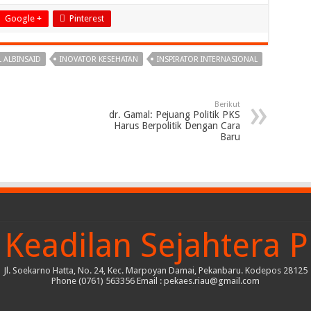
Google +
Pinterest
 ALBINSAID
INOVATOR KESEHATAN
INSPIRATOR INTERNASIONAL
Berikut
dr. Gamal: Pejuang Politik PKS
Harus Berpolitik Dengan Cara
Baru
Keadilan Sejahtera P
Jl. Soekarno Hatta, No. 24, Kec. Marpoyan Damai, Pekanbaru. Kodepos 28125
Phone (0761) 563356 Email : pekaes.riau@gmail.com