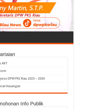
artaian
& ART
form
urus DPW PKS Riau 2025 – 2030
oran Keuangan
mohonan Info Publik