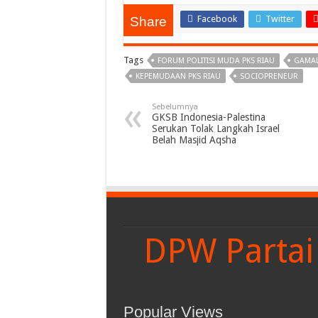
Facebook
Twitter
Share
Tags
FORUM POLITISI MUDA PKS RIAU
GAMAL
KEPEMUDAAN PKS RIAU
SOCIOPRENEUR
Sebelumnya
GKSB Indonesia-Palestina
Serukan Tolak Langkah Israel
Belah Masjid Aqsha
DPW Partai 
Popular Views