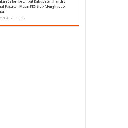
kan Safari ke Empat Kabupaten, Hendry
ef Pastikan Mesin PKS Siap Menghadapi
ubri
Mei 2017
11,722