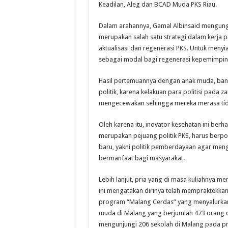
Keadilan, Aleg dan BCAD Muda PKS Riau.
Dalam arahannya, Gamal Albinsaid mengun
merupakan salah satu strategi dalam kerja
aktualisasi dan regenerasi PKS. Untuk men
sebagai modal bagi regenerasi kepemimpina
Hasil pertemuannya dengan anak muda, ban
politik, karena kelakuan para politisi pada z
mengecewakan sehingga mereka merasa ti
Oleh karena itu, inovator kesehatan ini ber
merupakan pejuang politik PKS, harus berpol
baru, yakni politik pemberdayaan agar meng
bermanfaat bagi masyarakat.
Lebih lanjut, pria yang di masa kuliahnya m
ini mengatakan dirinya telah mempraktekk
program “Malang Cerdas” yang menyalurkan
muda di Malang yang berjumlah 473 orang da
mengunjungi 206 sekolah di Malang pada p