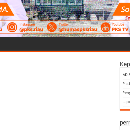
Kep
AD 
Plat
Peng
Lap
per