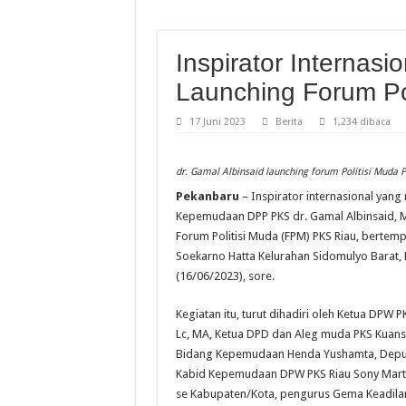
Inspirator Internasi
Launching Forum Po
17 Juni 2023
Berita
1,234 dibaca
dr. Gamal Albinsaid launching forum Politisi Muda P
Pekanbaru
– Inspirator internasional yan
Kepemudaan DPP PKS dr. Gamal Albinsaid, 
Forum Politisi Muda (FPM) PKS Riau, bertemp
Soekarno Hatta Kelurahan Sidomulyo Barat, 
(16/06/2023), sore.
Kegiatan itu, turut dihadiri oleh Ketua DPW 
Lc, MA, Ketua DPD dan Aleg muda PKS Kuansi
Bidang Kepemudaan Henda Yushamta, Deputi 
Kabid Kepemudaan DPW PKS Riau Sony Mart
se Kabupaten/Kota, pengurus Gema Keadila