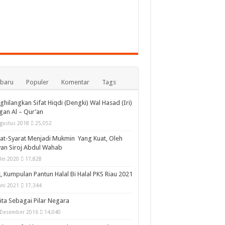
rbaru
Populer
Komentar
Tags
hilangkan Sifat Hiqdi (Dengki) Wal Hasad (Iri)
an Al – Qur’an
gustus 2018
25,052
at-Syarat Menjadi Mukmin Yang Kuat, Oleh
an Siroj Abdul Wahab
ei 2020
17,828
k, Kumpulan Pantun Halal Bi Halal PKS Riau 2021
uni 2021
17,344
ta Sebagai Pilar Negara
 Desember 2016
14,040