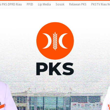
si PKS DPRD Riau
PPID
Lip Media
Sosok
Relawan PKS
PKSTV Riau N