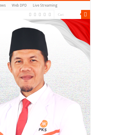
ews
Web DPD
Live Streaming