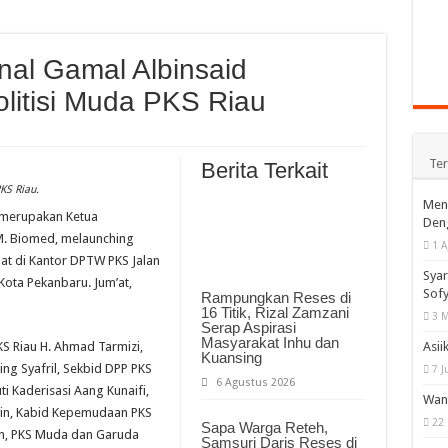
onal Gamal Albinsaid
litisi Muda PKS Riau
Te
Berita Terkait
KS Riau.
Meng
g merupakan Ketua
Deng
M. Biomed, melaunching
1 A
at di Kantor DPTW PKS Jalan
Syar
Kota Pekanbaru. Jum’at,
Sofy
Rampungkan Reses di
16 Titik, Rizal Zamzani
3 M
Serap Aspirasi
Masyarakat Inhu dan
PKS Riau H. Ahmad Tarmizi,
Asii
Kuansing
ng Syafril, Sekbid DPP PKS
7 J
6 Agustus 2026
Kaderisasi Aang Kunaifi,
Wani
in, Kabid Kepemudaan PKS
22
Sapa Warga Reteh,
n, PKS Muda dan Garuda
Samsuri Daris Reses di