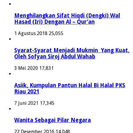
Menghilangkan Sifat Hiqdi (Dengki) Wal
Hasad (Iri) Dengan Al – Qur’an
1 Agustus 2018
25,055
Syarat-Syarat Menjadi Mukmin Yang Kuat,
Oleh Sofyan Siroj Abdul Wahab
3 Mei 2020
17,831
Asiik, Kumpulan Pantun Halal Bi Halal PKS
Riau 2021
7 Juni 2021
17,345
Wanita Sebagai Pilar Negara
22 Desember 2016
14,048