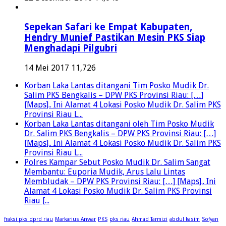
Sepekan Safari ke Empat Kabupaten,
Hendry Munief Pastikan Mesin PKS Siap
Menghadapi Pilgubri
14 Mei 2017
11,726
Korban Laka Lantas ditangani Tim Posko Mudik Dr.
Salim PKS Bengkalis – DPW PKS Provinsi Riau: […]
[Maps].. Ini Alamat 4 Lokasi Posko Mudik Dr. Salim PKS
Provinsi Riau L...
Korban Laka Lantas ditangani oleh Tim Posko Mudik
Dr. Salim PKS Bengkalis – DPW PKS Provinsi Riau: […]
[Maps].. Ini Alamat 4 Lokasi Posko Mudik Dr. Salim PKS
Provinsi Riau L...
Polres Kampar Sebut Posko Mudik Dr. Salim Sangat
Membantu: Euporia Mudik, Arus Lalu Lintas
Membludak – DPW PKS Provinsi Riau: […] [Maps].. Ini
Alamat 4 Lokasi Posko Mudik Dr. Salim PKS Provinsi
Riau [...
fraksi pks dprd riau
Markarius Anwar
PKS
pks riau
Ahmad Tarmizi
abdul kasim
Sofyan