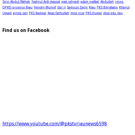
Siroj Abdul Wahab
Syahrul Aidi maazat
ayat cahyadi
adam syafaat
Abdullah
reses
DPRD provinsi Riau
Hendry Munief
dpr ri
Samsuri Daris
Riau
PKS Bengkalis
Khairul
Umam
arnita sari
PKS Kampar
Amal Fathullah
mira roza
PKS Dumai
dpw pks riau
Find us on Facebook
https://www.youtube.com/@pkstvriaunews6598