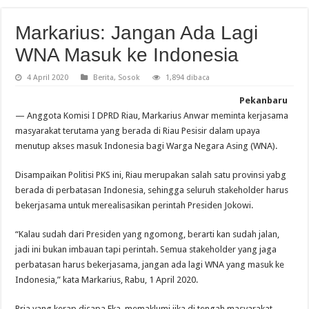
Markarius: Jangan Ada Lagi
WNA Masuk ke Indonesia
4 April 2020
Berita
,
Sosok
1,894 dibaca
Pekanbaru
— Anggota Komisi I DPRD Riau, Markarius Anwar meminta kerjasama
masyarakat terutama yang berada di Riau Pesisir dalam upaya
menutup akses masuk Indonesia bagi Warga Negara Asing (WNA).
Disampaikan Politisi PKS ini, Riau merupakan salah satu provinsi yabg
berada di perbatasan Indonesia, sehingga seluruh stakeholder harus
bekerjasama untuk merealisasikan perintah Presiden Jokowi.
“Kalau sudah dari Presiden yang ngomong, berarti kan sudah jalan,
jadi ini bukan imbauan tapi perintah. Semua stakeholder yang jaga
perbatasan harus bekerjasama, jangan ada lagi WNA yang masuk ke
Indonesia,” kata Markarius, Rabu, 1 April 2020.
Pria yang kerap disapa Eka, memaklumi jika di tengah masyarakat