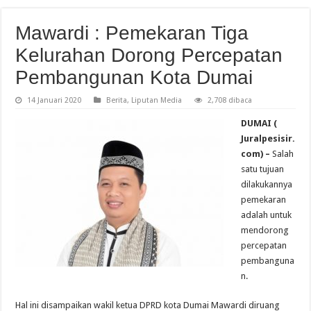
Mawardi : Pemekaran Tiga
Kelurahan Dorong Percepatan
Pembangunan Kota Dumai
14 Januari 2020
Berita
,
Liputan Media
2,708 dibaca
DUMAI (
Juralpesisir.
com) –
Salah
satu tujuan
dilakukannya
pemekaran
adalah untuk
mendorong
percepatan
pembanguna
n.
Hal ini disampaikan wakil ketua DPRD kota Dumai Mawardi diruang