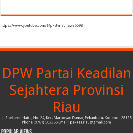
https://www.youtube.com/@pkstvriaunews6598
DPW Partai Keadilan
Sejahtera Provinsi
Riau
Jl. Soekarno Hatta, No. 24, Kec. Marpoyan Damai, Pekanbaru. Kodepos 28125
Phone (0761) 563356 Email : pekaes.riau@gmail.com
Popular Views