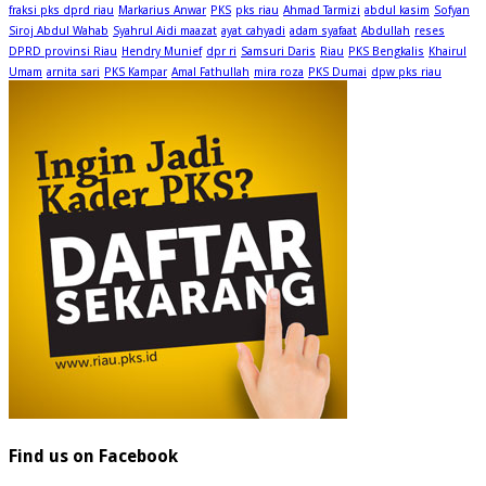
fraksi pks dprd riau
Markarius Anwar
PKS
pks riau
Ahmad Tarmizi
abdul kasim
Sofyan
Siroj Abdul Wahab
Syahrul Aidi maazat
ayat cahyadi
adam syafaat
Abdullah
reses
DPRD provinsi Riau
Hendry Munief
dpr ri
Samsuri Daris
Riau
PKS Bengkalis
Khairul
Umam
arnita sari
PKS Kampar
Amal Fathullah
mira roza
PKS Dumai
dpw pks riau
Find us on Facebook