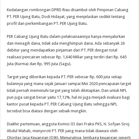
Kedatangan rombongan DPRD Riau disambut oleh Pimpinan Cabang
PT. PER Ujung Batu, Dodi Hidayat, yang menjelaskan sedikit tentang
profil dan perkembangan PT. PER Ujung Batu.
PER Cabang Ujung Batu dalam pelaksanaannya hanya menyalurkan
dan menagih dana, tidak ada menghimpun dana. Ada sebanyak 26
debitur yang mendapatkan pinjaman dari PT. PER dengan total
realisasi pencairan sebesar Rp. 1,640 Miliar yang terdiri dari Rp. 645
Juta (Kurma) dan Rp. 995 Juta (Sagu).
Target yang diberikan kepada PT. PER sebesar Rp. 600 juta setiap
bulannya yang mana sejak Januari sampai Mei 2020 pencapaian target
tidak pernah memenuhi target yang telah ditetapkan. Dan untuk NPL
pun juga sangat besar yaitu 17,12%, hal ini juga menjadi evaluasi bagi
kantor pusat kepada PT. PER Cabang Ujung Batu sehingga NPL
tersebut bisa diatasi dengan sebaik mungkin.
Diakhir pertemuan, anggota Komisi III dari Fraksi PKS, H. Sofyan Siroj
Abdul Wahab, menyoroti PT. PER yang mana tidak diawasi oleh
Otoritas Jasa Keuangan (OJK). Menurutnya, lembaga keuangan seperti