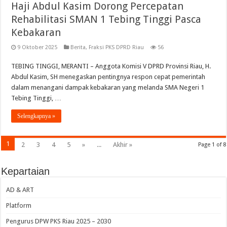
Haji Abdul Kasim Dorong Percepatan
Rehabilitasi SMAN 1 Tebing Tinggi Pasca
Kebakaran
9 Oktober 2025
Berita
,
Fraksi PKS DPRD Riau
56
TEBING TINGGI, MERANTI – Anggota Komisi V DPRD Provinsi Riau, H.
Abdul Kasim, SH menegaskan pentingnya respon cepat pemerintah
dalam menangani dampak kebakaran yang melanda SMA Negeri 1
Tebing Tinggi, …
Selengkapnya »
1
2
3
4
5
»
...
Akhir »
Page 1 of 8
Kepartaian
AD & ART
Platform
Pengurus DPW PKS Riau 2025 – 2030