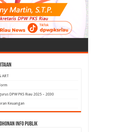
rtaian
& ART
form
urus DPW PKS Riau 2025 – 2030
oran Keuangan
ohonan Info Publik