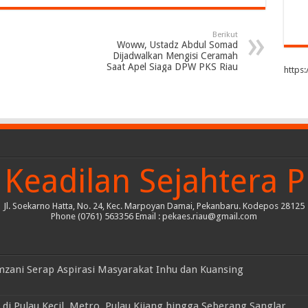
Berikut
Woww, Ustadz Abdul Somad
Dijadwalkan Mengisi Ceramah
Saat Apel Siaga DPW PKS Riau
https
Keadilan Sejahtera P
Jl. Soekarno Hatta, No. 24, Kec. Marpoyan Damai, Pekanbaru. Kodepos 28125
Phone (0761) 563356 Email : pekaes.riau@gmail.com
mzani Serap Aspirasi Masyarakat Inhu dan Kuansing
di Pulau Kecil, Metro, Pulau Kijang hingga Seberang Sanglar