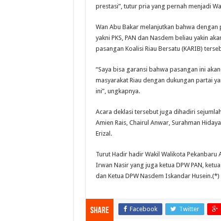
prestasi”, tutur pria yang pernah menjadi Wak
Wan Abu Bakar melanjutkan bahwa dengan 
yakni PKS, PAN dan Nasdem beliau yakin a
pasangan Koalisi Riau Bersatu (KARIB) terseb
“Saya bisa garansi bahwa pasangan ini ak
masyarakat Riau dengan dukungan partai yang
ini”, ungkapnya.
Acara deklasi tersebut juga dihadiri sejumla
Amien Rais, Chairul Anwar, Surahman Hidayat
Erizal.
Turut Hadir hadir Wakil Walikota Pekanbaru 
Irwan Nasir yang juga ketua DPW PAN, ketu
dan Ketua DPW Nasdem Iskandar Husein.(*)
Facebook
Twitter
Share