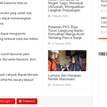
Rese
Negeri Sagu: Merawat
il Gubernur Riau ini.
Aspi
Ukhuwah, Menguatkan
Langkah Perjuangan
3 
perahu yang sudah ada
4 Maret 2026
MBG 
kan dapat memenangkan
Cahy
ut.
Kese
Relawan PKS Riau
Turun Langsung Bantu
3 
an dapat mengayomi
Pemulihan Warga Aceh
Tamiang Pasca Banjir
 terkenal solid dan militan
27 Januari 2026
Find 
h tokoh Nasional yakni
, Nursanita Nasution, Jhon
Ayat Cahyadi, Bupati Meranti
Lumpur dan Harapan
Nenek Marsinam
a DPW PKS Hendry Munief
16 Januari 2026
Google +
Pinterest