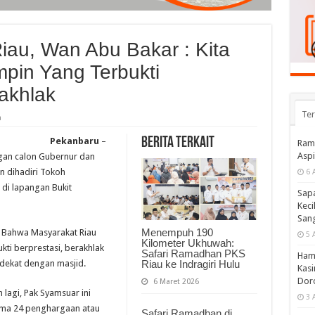
iau, Wan Abu Bakar : Kita
mpin Yang Terbukti
akhlak
Te
a
Berita Terkait
Pekanbaru
–
Ramp
Aspi
ngan calon Gubernur dan
n dihadiri Tokoh
6 
di lapangan Bukit
Sapa
Keci
Sang
Menempuh 190
 Bahwa Masyarakat Riau
5 
Kilometer Ukhuwah:
ti berprestasi, berakhlak
Safari Ramadhan PKS
Hamp
Riau ke Indragiri Hulu
dekat dengan masjid.
Kasi
Doro
6 Maret 2026
 lagi, Pak Syamsuar ini
3 
rima 24 penghargaan atau
Safari Ramadhan di