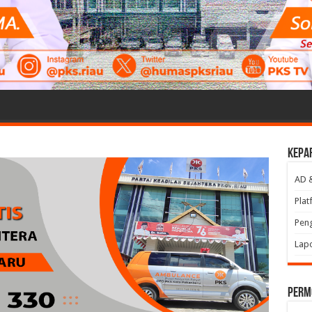
Kepa
AD 
Plat
Peng
Lap
perm