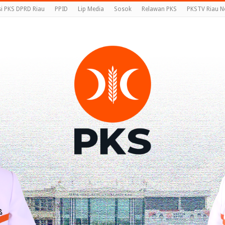
si PKS DPRD Riau
PPID
Lip Media
Sosok
Relawan PKS
PKSTV Riau N