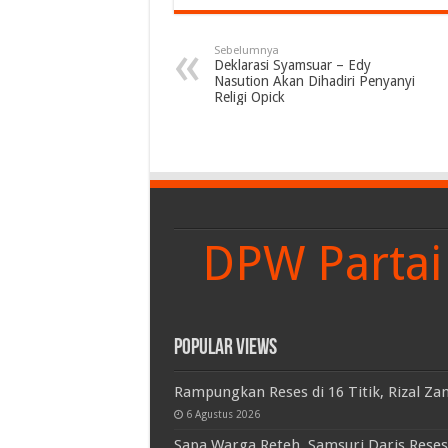
Sebelumnya
Deklarasi Syamsuar – Edy
Nasution Akan Dihadiri Penyanyi
Religi Opick
DPW Partai 
Popular Views
Rampungkan Reses di 16 Titik, Rizal Za
6 Agustus 2026
Sapa Warga Reteh, Samsuri Daris Reses 