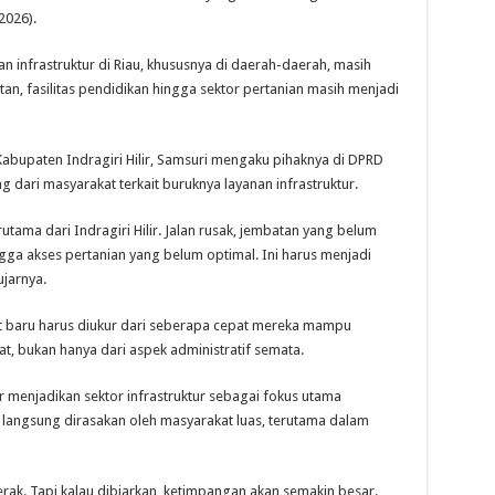
2026).
infrastruktur di Riau, khususnya di daerah-daerah, masih
atan, fasilitas pendidikan hingga sektor pertanian masih menjadi
Kabupaten Indragiri Hilir, Samsuri mengaku pihaknya di DPRD
 dari masyarakat terkait buruknya layanan infrastruktur.
tama dari Indragiri Hilir. Jalan rusak, jembatan yang belum
gga akses pertanian yang belum optimal. Ini harus menjadi
ujarnya.
at baru harus diukur dari seberapa cepat mereka mampu
t, bukan hanya dari aspek administratif semata.
menjadikan sektor infrastruktur sebagai fokus utama
ngsung dirasakan oleh masyarakat luas, terutama dalam
erak. Tapi kalau dibiarkan, ketimpangan akan semakin besar.