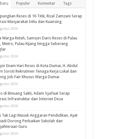
rbaru
Populer
Komentar
Tags
ungkan Reses di 16 Titik, Rizal Zamzani Serap
rasi Masyarakat Inhu dan Kuansing
gustus 2026
 Warga Reteh, Samsuri Daris Reses di Pulau
l, Metro, Pulau Kijang hingga Seberang
lar
gustus 2026
ir Enam Hari Reses di Kota Dumai, H. Abdul
m Soroti Rekrutmen Tenaga Kerja Lokal dan
ng Job Fair Khusus Warga Dumai
gustus 2026
s di Binuang Sakti, Adam Syafaat Serap
rasi Infrastruktur dan Internet Desa
gustus 2026
Tak Lagi Masuk Anggaran Pendidikan, Ayat
adi Dorong Perbaikan Sekolah dan
jahteraan Guru
gustus 2026