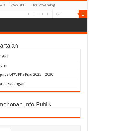
ews
Web DPD
Live Streaming
artaian
& ART
form
urus DPW PKS Riau 2025 – 2030
oran Keuangan
mohonan Info Publik