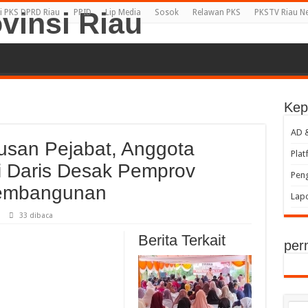
i PKS DPRD Riau
PPID
Lip Media
Sosok
Relawan PKS
PKSTV Riau N
Kep
AD 
tusan Pejabat, Anggota
Plat
 Daris Desak Pemprov
Peng
Pembangunan
Lap
33 dibaca
Berita Terkait
per