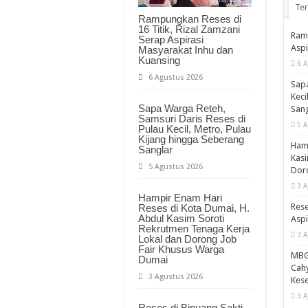
Te
Rampungkan Reses di
16 Titik, Rizal Zamzani
Ramp
Serap Aspirasi
Aspi
Masyarakat Inhu dan
Kuansing
6 A
6 Agustus 2026
Sapa
Keci
Sapa Warga Reteh,
Sang
Samsuri Daris Reses di
5 A
Pulau Kecil, Metro, Pulau
Kijang hingga Seberang
Hamp
Sanglar
Kasi
5 Agustus 2026
Doro
3 A
Hampir Enam Hari
Rese
Reses di Kota Dumai, H.
Abdul Kasim Soroti
Aspi
Rekrutmen Tenaga Kerja
3 A
Lokal dan Dorong Job
Fair Khusus Warga
MBG 
Dumai
Cahy
3 Agustus 2026
Kese
3 A
Reses di Binuang Sakti,