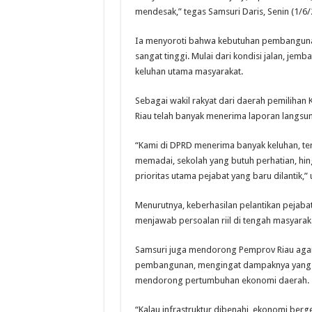
mendesak,” tegas Samsuri Daris, Senin (1/6/
Ia menyoroti bahwa kebutuhan pembangunan 
sangat tinggi. Mulai dari kondisi jalan, jemb
keluhan utama masyarakat.
Sebagai wakil rakyat dari daerah pemilihan 
Riau telah banyak menerima laporan langsung
“Kami di DPRD menerima banyak keluhan, teru
memadai, sekolah yang butuh perhatian, hin
prioritas utama pejabat yang baru dilantik,” 
Menurutnya, keberhasilan pelantikan pejab
menjawab persoalan riil di tengah masyaraka
Samsuri juga mendorong Pemprov Riau agar 
pembangunan, mengingat dampaknya yang la
mendorong pertumbuhan ekonomi daerah.
“Kalau infrastruktur dibenahi, ekonomi berg