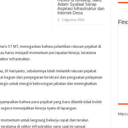
Adam Syafaat Serap
Aspirasi Infrastruktur dan
Internet Desa
3 Agustus 2026
Fin
ris ST MT, menegaskan bahwa pelantikan ratusan pejabat di
Riau harus menjadi momentum percepatan kinerja, terutama
tor infrastruktur.
au, SF Hariyanto, sebelumnya telah melantik ratusan pejabat
agai bagian dari penyegaran birokrasi dan penguatan pelayanan
trategis untuk mengisi kekosongan jabatan dan meningkatkan
yampaikan bahwa para pejabat yang baru dilantik tidak boleh
segera menunjukkan kinerja nyata di lapangan.
https
ni momentum untuk langsung bekerja cepat dan terukur.
, terutama di sektor infrastruktur yang saat ini sangat