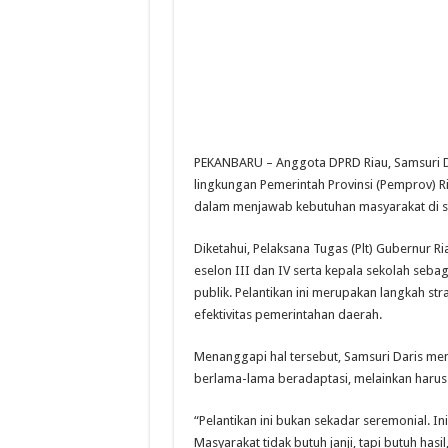
PEKANBARU – Anggota DPRD Riau, Samsuri Da
lingkungan Pemerintah Provinsi (Pemprov) 
dalam menjawab kebutuhan masyarakat di sek
Diketahui, Pelaksana Tugas (Plt) Gubernur Ri
eselon III dan IV serta kepala sekolah seb
publik. Pelantikan ini merupakan langkah s
efektivitas pemerintahan daerah.
Menanggapi hal tersebut, Samsuri Daris men
berlama-lama beradaptasi, melainkan harus 
“Pelantikan ini bukan sekadar seremonial. I
Masyarakat tidak butuh janji, tapi butuh hasil