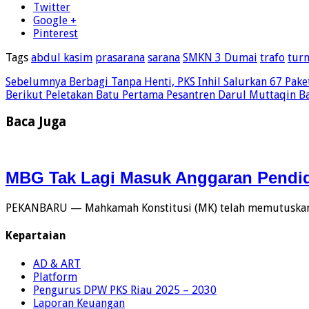
Twitter
Google +
Pinterest
Tags
abdul kasim
prasarana
sarana
SMKN 3 Dumai
trafo
tur
Sebelumnya
Berbagi Tanpa Henti, PKS Inhil Salurkan 67 Pak
Berikut
Peletakan Batu Pertama Pesantren Darul Muttaqin B
Baca Juga
MBG Tak Lagi Masuk Anggaran Pendidi
PEKANBARU — Mahkamah Konstitusi (MK) telah memutuskan 
Kepartaian
AD & ART
Platform
Pengurus DPW PKS Riau 2025 – 2030
Laporan Keuangan