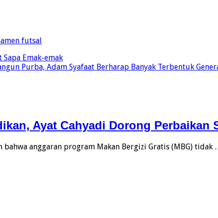
namen futsal
et Sapa Emak-emak
angun Purba, Adam Syafaat Berharap Banyak Terbentuk Gener
kan, Ayat Cahyadi Dorong Perbaikan 
bahwa anggaran program Makan Bergizi Gratis (MBG) tidak