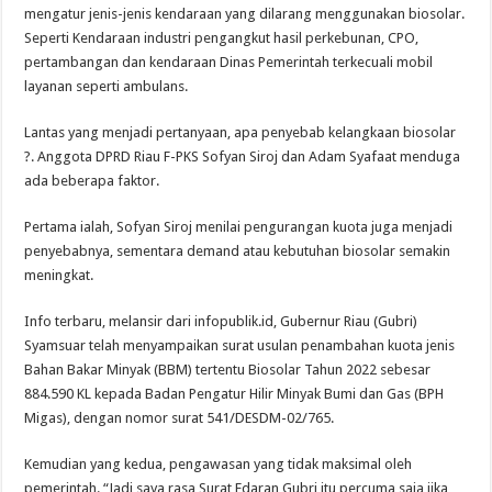
mengatur jenis-jenis kendaraan yang dilarang menggunakan biosolar.
Seperti Kendaraan industri pengangkut hasil perkebunan, CPO,
pertambangan dan kendaraan Dinas Pemerintah terkecuali mobil
layanan seperti ambulans.
Lantas yang menjadi pertanyaan, apa penyebab kelangkaan biosolar
?. Anggota DPRD Riau F-PKS Sofyan Siroj dan Adam Syafaat menduga
ada beberapa faktor.
Pertama ialah, Sofyan Siroj menilai pengurangan kuota juga menjadi
penyebabnya, sementara demand atau kebutuhan biosolar semakin
meningkat.
Info terbaru, melansir dari infopublik.id, Gubernur Riau (Gubri)
Syamsuar telah menyampaikan surat usulan penambahan kuota jenis
Bahan Bakar Minyak (BBM) tertentu Biosolar Tahun 2022 sebesar
884.590 KL kepada Badan Pengatur Hilir Minyak Bumi dan Gas (BPH
Migas), dengan nomor surat 541/DESDM-02/765.
Kemudian yang kedua, pengawasan yang tidak maksimal oleh
pemerintah. “Jadi saya rasa Surat Edaran Gubri itu percuma saja jika