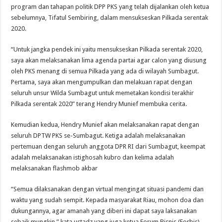
program dan tahapan politik DPP PKS yang telah dijalankan oleh ketua
sebelumnya, Tifatul Sembiring, dalam mensukseskan Pilkada serentak
2020.
“Untuk jangka pendek ini yaitu mensukseskan Pilkada serentak 2020,
saya akan melaksanakan lima agenda partai agar calon yang diusung
oleh PKS menang di semua Pilkada yang ada di wilayah Sumbagut.
Pertama, saya akan mengumpulkan dan melakuan rapat dengan
seluruh unsur Wilda Sumbagut untuk memetakan kondisi terakhir
Pilkada serentak 2020” terang Hendry Munief membuka cerita.
Kemudian kedua, Hendry Munief akan melaksanakan rapat dengan
seluruh DPTW PKS se-Sumbagut. Ketiga adalah melaksanakan
pertemuan dengan seluruh anggota DPR RI dari Sumbagut, keempat
adalah melaksanakan istighosah kubro dan kelima adalah
melaksanakan flashmob akbar
“Semua dilaksanakan dengan virtual mengingat situasi pandemi dan
waktu yang sudah sempit. Kepada masyarakat Riau, mohon doa dan
dukungannya, agar amanah yang diberi ini dapat saya laksanakan
sebaik mungkin.” kata ustadz yang juga ketua Forum Bisnis (Forbis)