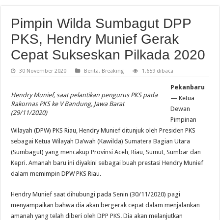
Pimpin Wilda Sumbagut DPP
PKS, Hendry Munief Gerak
Cepat Sukseskan Pilkada 2020
30 November 2020
Berita
,
Breaking
1,659 dibaca
Pekanbaru
Hendry Munief, saat pelantikan pengurus PKS pada
— Ketua
Rakornas PKS ke V Bandung, Jawa Barat
Dewan
(29/11/2020)
Pimpinan
Wilayah (DPW) PKS Riau, Hendry Munief ditunjuk oleh Presiden PKS
sebagai Ketua Wilayah Da’wah (Kawilda) Sumatera Bagian Utara
(Sumbagut) yang mencakup Provinsi Aceh, Riau, Sumut, Sumbar dan
Kepri. Amanah baru ini diyakini sebagai buah prestasi Hendry Munief
dalam memimpin DPW PKS Riau.
Hendry Munief saat dihubungi pada Senin (30/11/2020) pagi
menyampaikan bahwa dia akan bergerak cepat dalam menjalankan
amanah yang telah diberi oleh DPP PKS. Dia akan melanjutkan