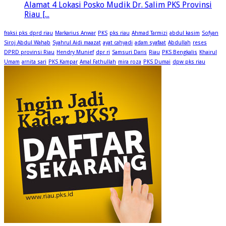
Alamat 4 Lokasi Posko Mudik Dr. Salim PKS Provinsi
Riau [...
fraksi pks dprd riau
Markarius Anwar
PKS
pks riau
Ahmad Tarmizi
abdul kasim
Sofyan
Siroj Abdul Wahab
Syahrul Aidi maazat
ayat cahyadi
adam syafaat
Abdullah
reses
DPRD provinsi Riau
Hendry Munief
dpr ri
Samsuri Daris
Riau
PKS Bengkalis
Khairul
Umam
arnita sari
PKS Kampar
Amal Fathullah
mira roza
PKS Dumai
dpw pks riau