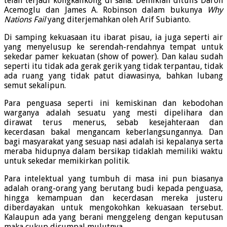
telah terjadi kongkalikong di sana. Demikian ditulis Daron
Acemoglu dan James A. Robinson dalam bukunya
Why
Nations Fail
yang diterjemahkan oleh Arif Subianto.
Di samping kekuasaan itu ibarat pisau, ia juga seperti air
yang menyelusup ke serendah-rendahnya tempat untuk
sekedar pamer kekuatan (show of power). Dan kalau sudah
seperti itu tidak ada gerak gerik yang tidak terpantau, tidak
ada ruang yang tidak patut diawasinya, bahkan lubang
semut sekalipun.
Para penguasa seperti ini kemiskinan dan kebodohan
warganya adalah sesuatu yang mesti dipelihara dan
dirawat terus menerus, sebab kesejahteraan dan
kecerdasan bakal mengancam keberlangsungannya. Dan
bagi masyarakat yang sesuap nasi adalah isi kepalanya serta
meraba hidupnya dalam bersikap tidaklah memiliki waktu
untuk sekedar memikirkan politik.
Para intelektual yang tumbuh di masa ini pun biasanya
adalah orang-orang yang berutang budi kepada penguasa,
hingga kemampuan dan kecerdasan mereka justeru
diberdayakan untuk mengokohkan kekuasaan tersebut.
Kalaupun ada yang berani menggeleng dengan keputusan
maka cukup disumpal mulutnya.