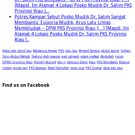
[Maps].. Ini Alamat 4 Lokasi Posko Mudik Dr. Salim PKS
Provinsi Riau L...
Polres Kampar Sebut Posko Mudik Dr. Salim Sangat
Membantu: Euporia Mudik, Arus Lalu Lintas
Membludak – DPW PKS Provinsi Riau: […] [Maps].. Ini
Alamat 4 Lokasi Posko Mudik Dr. Salim PKS Provinsi
Riau [...
fraksi pks dprd riau
Markarius Anwar
PKS
pks riau
Ahmad Tarmizi
abdul kasim
Sofyan
Siroj Abdul Wahab
Syahrul Aidi maazat
ayat cahyadi
adam syafaat
Abdullah
reses
DPRD provinsi Riau
Hendry Munief
dpr ri
Samsuri Daris
Riau
PKS Bengkalis
Khairul
Umam
arnita sari
PKS Kampar
Amal Fathullah
mira roza
PKS Dumai
dpw pks riau
Find us on Facebook