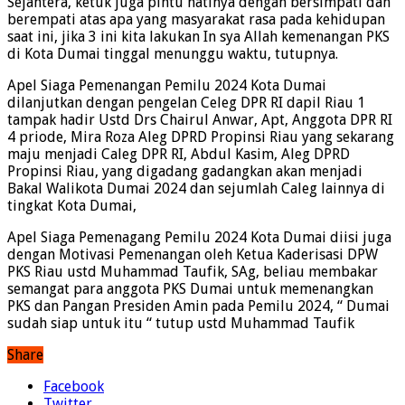
Sejahtera, ketuk juga pintu hatinya dengan bersimpati dan
berempati atas apa yang masyarakat rasa pada kehidupan
saat ini, jika 3 ini kita lakukan In sya Allah kemenangan PKS
di Kota Dumai tinggal menunggu waktu, tutupnya.
Apel Siaga Pemenangan Pemilu 2024 Kota Dumai
dilanjutkan dengan pengelan Celeg DPR RI dapil Riau 1
tampak hadir Ustd Drs Chairul Anwar, Apt, Anggota DPR RI
4 priode, Mira Roza Aleg DPRD Propinsi Riau yang sekarang
maju menjadi Caleg DPR RI, Abdul Kasim, Aleg DPRD
Propinsi Riau, yang digadang gadangkan akan menjadi
Bakal Walikota Dumai 2024 dan sejumlah Caleg lainnya di
tingkat Kota Dumai,
Apel Siaga Pemenagang Pemilu 2024 Kota Dumai diisi juga
dengan Motivasi Pemenangan oleh Ketua Kaderisasi DPW
PKS Riau ustd Muhammad Taufik, SAg, beliau membakar
semangat para anggota PKS Dumai untuk memenangkan
PKS dan Pangan Presiden Amin pada Pemilu 2024, “ Dumai
sudah siap untuk itu “ tutup ustd Muhammad Taufik
Share
Facebook
Twitter