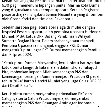
Kehadiran anggota PKS kota Dumai telah terlihat dari pukul
6.30 pagi, memenuhi lapangan pantai Marina kota Dumai
yang digunakan untuk tempat upacara. Setelah Registrasi
peserta diajak mengikuti Senam Nusantara yang di pimpin
oleh Coach Kodri dan tim dari Pekanbaru.
Setelah sarapan pagi acara apel siaga di mulai dengan
Inspeksi Peserta upacara oleh pembina upacara H. Hendri
Munief, MBA. ketua DPP Bidang Pembinaan Wilayah
Sumatra Bagian Utara, Dalam arahannya saat menjadi
Pembina Upacara ia mengajak anggota PKS Dumai
mengetuk 3 pintu agar PKS Dumai memenangkan Pemilu
dan Pilpres 2024.
“Ketuk pintu Rumah Masyarakat, ketuk pintu hatinya dan
ketuk pintu Langit di kala malam dalam sholat Tahajud
kita, mohonkan kepada Allah kemenangan PKS dan
kemenangan pasangan Aamiin menjadi Presiden RI pada
tahun 2024” harap Hendri Munief yang juga Caleg DPR RI
dari Dapil Riau 1.
Ketuk pintu rumah masyarakat perkenalkan PKS dan
Calegnya serta Calon Presidennya, ajak masyarakat
memenangkan PKS dan Pasangan Amin agar Indonesia