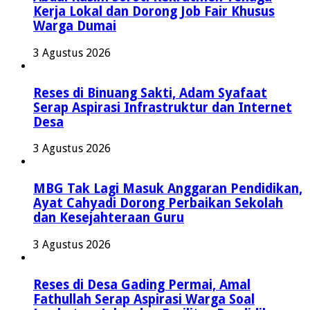
Kerja Lokal dan Dorong Job Fair Khusus
Warga Dumai
3 Agustus 2026
Reses di Binuang Sakti, Adam Syafaat
Serap Aspirasi Infrastruktur dan Internet
Desa
3 Agustus 2026
MBG Tak Lagi Masuk Anggaran Pendidikan,
Ayat Cahyadi Dorong Perbaikan Sekolah
dan Kesejahteraan Guru
3 Agustus 2026
Reses di Desa Gading Permai, Amal
Fathullah Serap Aspirasi Warga Soal