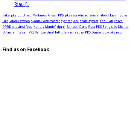
Riau [...
fraksi pks dprd riau
Markarius Anwar
PKS
pks riau
Ahmad Tarmizi
abdul kasim
Sofyan
Siroj Abdul Wahab
Syahrul Aidi maazat
ayat cahyadi
adam syafaat
Abdullah
reses
DPRD provinsi Riau
Hendry Munief
dpr ri
Samsuri Daris
Riau
PKS Bengkalis
Khairul
Umam
arnita sari
PKS Kampar
Amal Fathullah
mira roza
PKS Dumai
dpw pks riau
Find us on Facebook