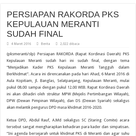
PERSIAPAN RAKORDA PKS
KEPULAUAN MERANTI
SUDAH FINAL
4 Maret 2016
Berita
2,022 dibaca
(pksmeranti/slp) Persiapan RAKORDA (Rapat Kordinasi Daerah) PKS
Kepulauan Meranti sudah hari ini sudah final, dengan tema
“Menjadikan Kader PKS Kepulauan Meranti Tangguh dalam
Berkhidmat”. Acara ini direncanakan pada hari Ahad, 6 Maret 2016 di
Aula Kopitiam, Jl. Banglas, Selatpanjang, Kepulauan Meranti, mulai
pukul 08.00 sampai dengan pukul 12.00 WIB. Rapat Kordinasi Daerah
ini akan dihadiri oleh struktur MPW (Mejelis Pertimbangan Wilayah),
DPW (Dewan Pimpinan Wilayah), dan DS (Dewan Syariah) sekaligus
akan melantik pengurus DPD masa khidmat 2016-2020.
Ketua DPD, Abdul Rauf, A.Md sekaligus SC (Staring Comite) acara
tersebut sangat mengharapkan kehadiran para kader dan simpatisan.
“Ini agenda bersejarah untuk khidmat PKS di Meranti dan agar suhu