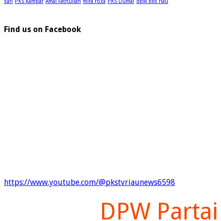
sari
PKS Kampar
Amal Fathullah
mira roza
PKS Dumai
dpw pks riau
Find us on Facebook
https://www.youtube.com/@pkstvriaunews6598
DPW Partai 