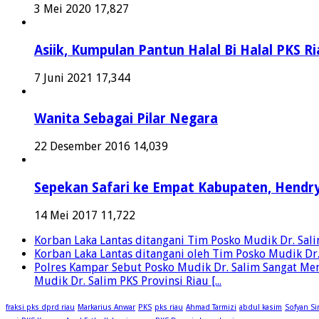
3 Mei 2020
17,827
Asiik, Kumpulan Pantun Halal Bi Halal PKS Ri
7 Juni 2021
17,344
Wanita Sebagai Pilar Negara
22 Desember 2016
14,039
Sepekan Safari ke Empat Kabupaten, Hendry
14 Mei 2017
11,722
Korban Laka Lantas ditangani Tim Posko Mudik Dr. Salim 
Korban Laka Lantas ditangani oleh Tim Posko Mudik Dr. S
Polres Kampar Sebut Posko Mudik Dr. Salim Sangat Mem
Mudik Dr. Salim PKS Provinsi Riau [...
fraksi pks dprd riau
Markarius Anwar
PKS
pks riau
Ahmad Tarmizi
abdul kasim
Sofyan Si