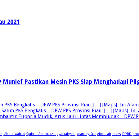
au 2021
 Munief Pastikan Mesin PKS Siap Menghadapi Pilg
PKS Bengkalis – DPW PKS Provinsi Riau: […] [Maps].. Ini Alamat
alim PKS Bengkalis – DPW PKS Provinsi Riau: […] [Maps].. Ini A
bantu: Euporia Mudik, Arus Lalu Lintas Membludak – DPW PKS P
roj Abdul Wahab
Syahrul Aidi maazat
ayat cahyadi
adam syafaat
Abdullah
reses
DPRD prov