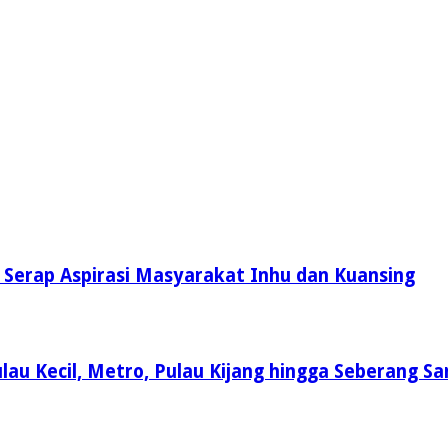
i Serap Aspirasi Masyarakat Inhu dan Kuansing
lau Kecil, Metro, Pulau Kijang hingga Seberang Sa