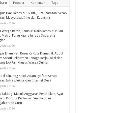
rbaru
Populer
Komentar
Tags
ungkan Reses di 16 Titik, Rizal Zamzani Serap
rasi Masyarakat Inhu dan Kuansing
gustus 2026
 Warga Reteh, Samsuri Daris Reses di Pulau
l, Metro, Pulau Kijang hingga Seberang
lar
gustus 2026
ir Enam Hari Reses di Kota Dumai, H. Abdul
m Soroti Rekrutmen Tenaga Kerja Lokal dan
ng Job Fair Khusus Warga Dumai
gustus 2026
s di Binuang Sakti, Adam Syafaat Serap
rasi Infrastruktur dan Internet Desa
gustus 2026
Tak Lagi Masuk Anggaran Pendidikan, Ayat
adi Dorong Perbaikan Sekolah dan
jahteraan Guru
gustus 2026