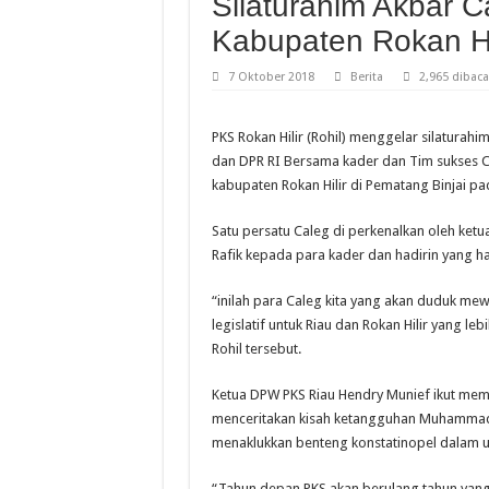
Silaturahim Akbar C
Kabupaten Rokan Hi
7 Oktober 2018
Berita
2,965 dibaca
PKS Rokan Hilir (Rohil) menggelar silaturahi
dan DPR RI Bersama kader dan Tim sukses Ca
kabupaten Rokan Hilir di Pematang Binjai pad
Satu persatu Caleg di perkenalkan oleh ketu
Rafik kepada para kader dan hadirin yang ha
“inilah para Caleg kita yang akan duduk mew
legislatif untuk Riau dan Rokan Hilir yang leb
Rohil tersebut.
Ketua DPW PKS Riau Hendry Munief ikut me
menceritakan kisah ketangguhan Muhammad 
menaklukkan benteng konstatinopel dalam us
“Tahun depan PKS akan berulang tahun yang 