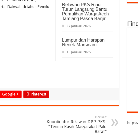
Relawan PKS Riau
tai Dakwah di tahun Pemilu
Turun Langsung Bantu
Pemulihan Warga Aceh
Tamiang Pasca Banjir
Fin
27 Januari 2026
Lumpur dan Harapan
Nenek Marsinam
16 Januari 2026
Google +
Pinterest
Berikut
Koordinator Relawan DPP PKS:
https
“Terima Kasih Masyarakat Palu
Barat”