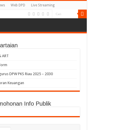
ews
Web DPD
Live Streaming
artaian
& ART
form
urus DPW PKS Riau 2025 – 2030
oran Keuangan
mohonan Info Publik