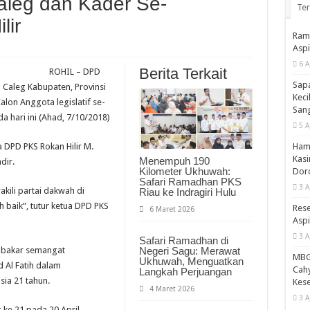
aleg dan Kader Se-
Te
lir
Ramp
Aspi
6 A
Berita Terkait
ROHIL – DPD
Sapa
m Caleg Kabupaten, Provinsi
Keci
lon Anggota legislatif se-
Sang
a hari ini (Ahad, 7/10/2018)
5 A
Hamp
a DPD PKS Rokan Hilir M.
Kasi
Menempuh 190
dir.
Kilometer Ukhuwah:
Doro
Safari Ramadhan PKS
3 A
akili partai dakwah di
Riau ke Indragiri Hulu
ih baik”, tutur ketua DPD PKS
Rese
6 Maret 2026
Aspi
3 A
Safari Ramadhan di
mbakar semangat
Negeri Sagu: Merawat
MBG 
Ukhuwah, Menguatkan
Al Fatih dalam
Cahy
Langkah Perjuangan
ia 21 tahun.
Kese
4 Maret 2026
3 A
ke 21 pada 20 April,