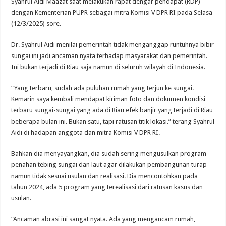
Syahrul Aidi Maazat saat melakukan rapat dengar pendapat (RDP)
dengan Kementerian PUPR sebagai mitra Komisi V DPR RI pada Selasa
(12/3/2025) sore.
Dr. Syahrul Aidi menilai pemerintah tidak menganggap runtuhnya bibir
sungai ini jadi ancaman nyata terhadap masyarakat dan pemerintah.
Ini bukan terjadi di Riau saja namun di seluruh wilayah di Indonesia.
“Yang terbaru, sudah ada puluhan rumah yang terjun ke sungai.
Kemarin saya kembali mendapat kiriman foto dan dokumen kondisi
terbaru sungai-sungai yang ada di Riau efek banjir yang terjadi di Riau
beberapa bulan ini. Bukan satu, tapi ratusan titik lokasi.” terang Syahrul
Aidi di hadapan anggota dan mitra Komisi V DPR RI.
Bahkan dia menyayangkan, dia sudah sering mengusulkan program
penahan tebing sungai dan laut agar dilakukan pembangunan turap
namun tidak sesuai usulan dan realisasi. Dia mencontohkan pada
tahun 2024, ada 5 program yang terealisasi dari ratusan kasus dan
usulan.
“Ancaman abrasi ini sangat nyata. Ada yang mengancam rumah,