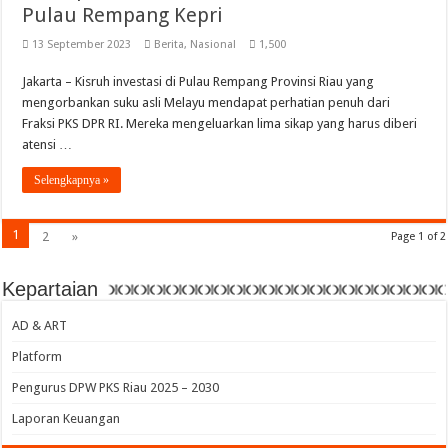
Pulau Rempang Kepri
13 September 2023
Berita
,
Nasional
1,500
Jakarta – Kisruh investasi di Pulau Rempang Provinsi Riau yang
mengorbankan suku asli Melayu mendapat perhatian penuh dari
Fraksi PKS DPR RI. Mereka mengeluarkan lima sikap yang harus diberi
atensi …
Selengkapnya »
1
2
»
Page 1 of 2
Kepartaian
AD & ART
Platform
Pengurus DPW PKS Riau 2025 – 2030
Laporan Keuangan