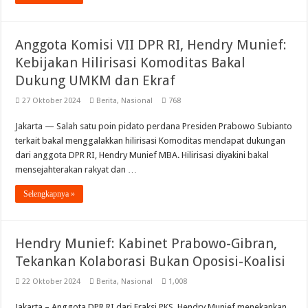
Anggota Komisi VII DPR RI, Hendry Munief:
Kebijakan Hilirisasi Komoditas Bakal
Dukung UMKM dan Ekraf
27 Oktober 2024
Berita
,
Nasional
768
Jakarta — Salah satu poin pidato perdana Presiden Prabowo Subianto
terkait bakal menggalakkan hilirisasi Komoditas mendapat dukungan
dari anggota DPR RI, Hendry Munief MBA. Hilirisasi diyakini bakal
mensejahterakan rakyat dan …
Selengkapnya »
Hendry Munief: Kabinet Prabowo-Gibran,
Tekankan Kolaborasi Bukan Oposisi-Koalisi
22 Oktober 2024
Berita
,
Nasional
1,008
Jakarta – Anggota DPR RI dari Fraksi PKS, Hendry Munief menekankan