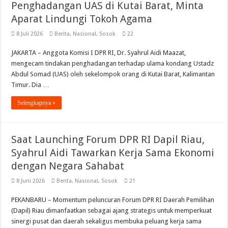
Penghadangan UAS di Kutai Barat, Minta
Aparat Lindungi Tokoh Agama
8 Juli 2026
Berita
,
Nasional
,
Sosok
22
JAKARTA – Anggota Komisi I DPR RI, Dr. Syahrul Aidi Maazat,
mengecam tindakan penghadangan terhadap ulama kondang Ustadz
Abdul Somad (UAS) oleh sekelompok orang di Kutai Barat, Kalimantan
Timur. Dia …
Selengkapnya »
Saat Launching Forum DPR RI Dapil Riau,
Syahrul Aidi Tawarkan Kerja Sama Ekonomi
dengan Negara Sahabat
8 Juni 2026
Berita
,
Nasional
,
Sosok
21
PEKANBARU – Momentum peluncuran Forum DPR RI Daerah Pemilihan
(Dapil) Riau dimanfaatkan sebagai ajang strategis untuk memperkuat
sinergi pusat dan daerah sekaligus membuka peluang kerja sama