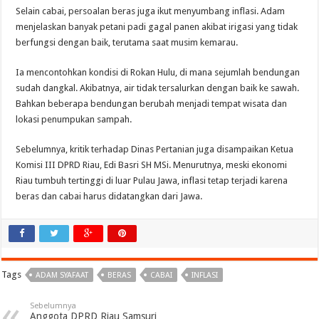
Selain cabai, persoalan beras juga ikut menyumbang inflasi. Adam
menjelaskan banyak petani padi gagal panen akibat irigasi yang tidak
berfungsi dengan baik, terutama saat musim kemarau.
Ia mencontohkan kondisi di Rokan Hulu, di mana sejumlah bendungan
sudah dangkal. Akibatnya, air tidak tersalurkan dengan baik ke sawah.
Bahkan beberapa bendungan berubah menjadi tempat wisata dan
lokasi penumpukan sampah.
Sebelumnya, kritik terhadap Dinas Pertanian juga disampaikan Ketua
Komisi III DPRD Riau, Edi Basri SH MSi. Menurutnya, meski ekonomi
Riau tumbuh tertinggi di luar Pulau Jawa, inflasi tetap terjadi karena
beras dan cabai harus didatangkan dari Jawa.
Tags
ADAM SYAFAAT
BERAS
CABAI
INFLASI
Sebelumnya
Anggota DPRD Riau Samsuri