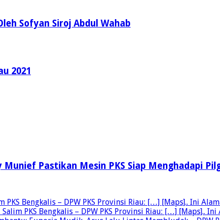
leh Sofyan Siroj Abdul Wahab
au 2021
 Munief Pastikan Mesin PKS Siap Menghadapi Pilg
PKS Bengkalis – DPW PKS Provinsi Riau: […] [Maps].. Ini Alamat
alim PKS Bengkalis – DPW PKS Provinsi Riau: […] [Maps].. Ini A