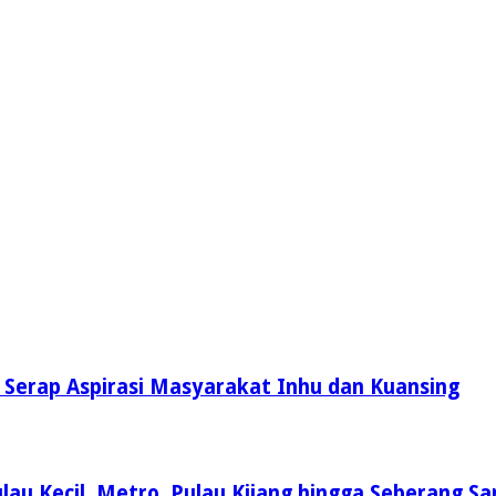
i Serap Aspirasi Masyarakat Inhu dan Kuansing
lau Kecil, Metro, Pulau Kijang hingga Seberang Sa