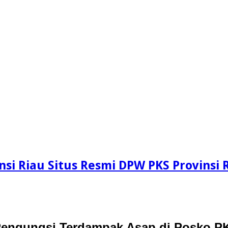
si Riau Situs Resmi DPW PKS Provinsi 
engungsi Terdampak Asap di Posko P