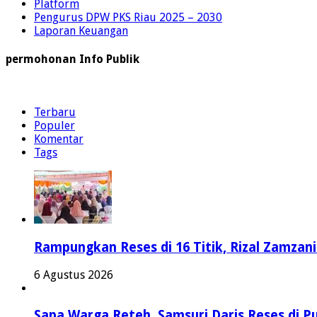
Platform
Pengurus DPW PKS Riau 2025 – 2030
Laporan Keuangan
permohonan Info Publik
Terbaru
Populer
Komentar
Tags
Rampungkan Reses di 16 Titik, Rizal Zamzan
6 Agustus 2026
Sapa Warga Reteh, Samsuri Daris Reses di Pu