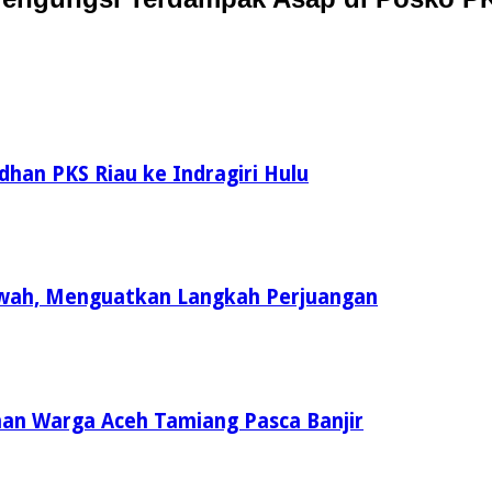
an PKS Riau ke Indragiri Hulu
uwah, Menguatkan Langkah Perjuangan
an Warga Aceh Tamiang Pasca Banjir