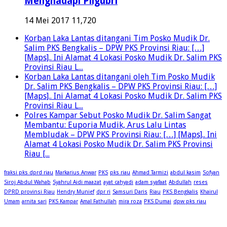
Menghadapi Pilgubri
14 Mei 2017
11,720
Korban Laka Lantas ditangani Tim Posko Mudik Dr.
Salim PKS Bengkalis – DPW PKS Provinsi Riau: […]
[Maps].. Ini Alamat 4 Lokasi Posko Mudik Dr. Salim PKS
Provinsi Riau L...
Korban Laka Lantas ditangani oleh Tim Posko Mudik
Dr. Salim PKS Bengkalis – DPW PKS Provinsi Riau: […]
[Maps].. Ini Alamat 4 Lokasi Posko Mudik Dr. Salim PKS
Provinsi Riau L...
Polres Kampar Sebut Posko Mudik Dr. Salim Sangat
Membantu: Euporia Mudik, Arus Lalu Lintas
Membludak – DPW PKS Provinsi Riau: […] [Maps].. Ini
Alamat 4 Lokasi Posko Mudik Dr. Salim PKS Provinsi
Riau [...
fraksi pks dprd riau
Markarius Anwar
PKS
pks riau
Ahmad Tarmizi
abdul kasim
Sofyan
Siroj Abdul Wahab
Syahrul Aidi maazat
ayat cahyadi
adam syafaat
Abdullah
reses
DPRD provinsi Riau
Hendry Munief
dpr ri
Samsuri Daris
Riau
PKS Bengkalis
Khairul
Umam
arnita sari
PKS Kampar
Amal Fathullah
mira roza
PKS Dumai
dpw pks riau