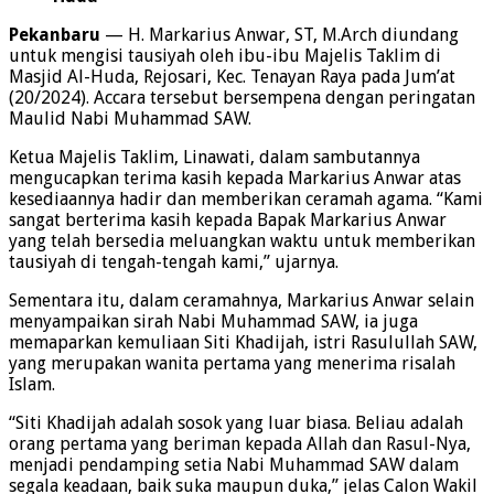
Pekanbaru
— H. Markarius Anwar, ST, M.Arch diundang
untuk mengisi tausiyah oleh ibu-ibu Majelis Taklim di
Masjid Al-Huda, Rejosari, Kec. Tenayan Raya pada Jum’at
(20/2024). Accara tersebut bersempena dengan peringatan
Maulid Nabi Muhammad SAW.
Ketua Majelis Taklim, Linawati, dalam sambutannya
mengucapkan terima kasih kepada Markarius Anwar atas
kesediaannya hadir dan memberikan ceramah agama. “Kami
sangat berterima kasih kepada Bapak Markarius Anwar
yang telah bersedia meluangkan waktu untuk memberikan
tausiyah di tengah-tengah kami,” ujarnya.
Sementara itu, dalam ceramahnya, Markarius Anwar selain
menyampaikan sirah Nabi Muhammad SAW, ia juga
memaparkan kemuliaan Siti Khadijah, istri Rasulullah SAW,
yang merupakan wanita pertama yang menerima risalah
Islam.
“Siti Khadijah adalah sosok yang luar biasa. Beliau adalah
orang pertama yang beriman kepada Allah dan Rasul-Nya,
menjadi pendamping setia Nabi Muhammad SAW dalam
segala keadaan, baik suka maupun duka,” jelas Calon Wakil