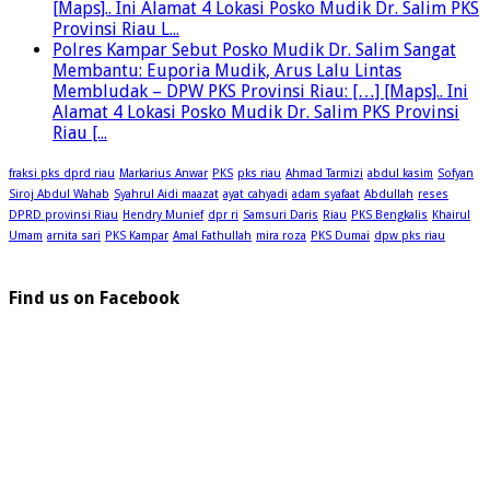
[Maps].. Ini Alamat 4 Lokasi Posko Mudik Dr. Salim PKS
Provinsi Riau L...
Polres Kampar Sebut Posko Mudik Dr. Salim Sangat
Membantu: Euporia Mudik, Arus Lalu Lintas
Membludak – DPW PKS Provinsi Riau: […] [Maps].. Ini
Alamat 4 Lokasi Posko Mudik Dr. Salim PKS Provinsi
Riau [...
fraksi pks dprd riau
Markarius Anwar
PKS
pks riau
Ahmad Tarmizi
abdul kasim
Sofyan
Siroj Abdul Wahab
Syahrul Aidi maazat
ayat cahyadi
adam syafaat
Abdullah
reses
DPRD provinsi Riau
Hendry Munief
dpr ri
Samsuri Daris
Riau
PKS Bengkalis
Khairul
Umam
arnita sari
PKS Kampar
Amal Fathullah
mira roza
PKS Dumai
dpw pks riau
Find us on Facebook