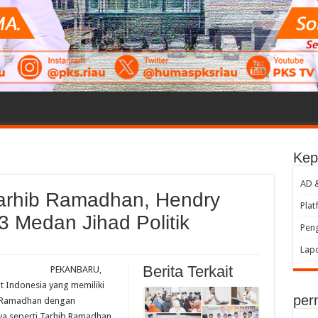
Kep
AD 
arhib Ramadhan, Hendry
Plat
 Medan Jihad Politik
Peng
Lap
Berita Terkait
PEKANBARU,
t Indonesia yang memiliki
per
i Ramadhan dengan
ya seperti Tarhib Ramadhan