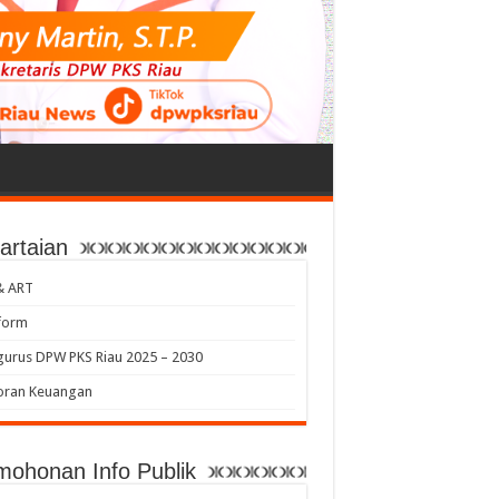
artaian
& ART
form
urus DPW PKS Riau 2025 – 2030
oran Keuangan
mohonan Info Publik