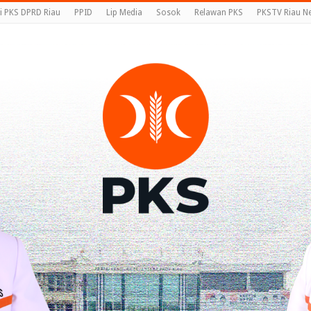
i PKS DPRD Riau
PPID
Lip Media
Sosok
Relawan PKS
PKSTV Riau N