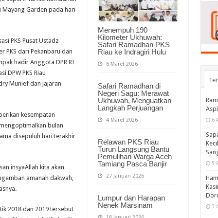
tu Mayang Garden pada hari
Menempuh 190
Kilometer Ukhuwah:
asi PKS Pusat Ustadz
Safari Ramadhan PKS
Riau ke Indragiri Hulu
der PKS dari Pekanbaru dan
ampak hadir Anggota DPR RI
6 Maret 2026
asi DPW PKS Riau
Te
ry Munief dan jajaran
Safari Ramadhan di
Negeri Sagu: Merawat
Ramp
Ukhuwah, Menguatkan
Langkah Perjuangan
Aspi
iberikan kesempatan
6 
4 Maret 2026
mengoptimalkan bulan
Sapa
ma disepuluh hari terakhir
Relawan PKS Riau
Keci
Turun Langsung Bantu
Sang
Pemulihan Warga Aceh
Tamiang Pasca Banjir
5 
an insyaAllah kita akan
27 Januari 2026
Hamp
mengemban amanah dakwah,
Kasi
asnya.
Doro
Lumpur dan Harapan
Nenek Marsinam
3 
tik 2018 dan 2019 tersebut
16 Januari 2026