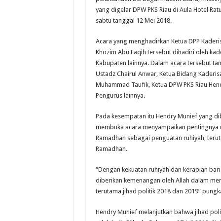
yang digelar DPW PKS Riau di Aula Hotel Ra
sabtu tanggal 12 Mei 2018.
Acara yang menghadirkan Ketua DPP Kaderis
Khozim Abu Faqih tersebut dihadiri oleh ka
Kabupaten lainnya. Dalam acara tersebut t
Ustadz Chairul Anwar, Ketua Bidang Kaderis
Muhammad Taufik, Ketua DPW PKS Riau Hend
Pengurus lainnya.
Pada kesempatan itu Hendry Munief yang d
membuka acara menyampaikan pentingnya 
Ramadhan sebagai penguatan ruhiyah, teruta
Ramadhan.
“Dengan kekuatan ruhiyah dan kerapian baris
diberikan kemenangan oleh Allah dalam 
terutama jihad politik 2018 dan 2019” pungk
Hendry Munief melanjutkan bahwa jihad poli