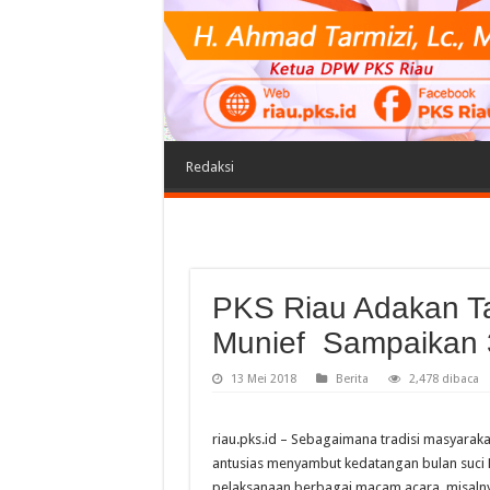
Redaksi
PKS Riau Adakan T
Munief Sampaikan 3
13 Mei 2018
Berita
2,478 dibaca
riau.pks.id – Sebagaimana tradisi masyaraka
antusias menyambut kedatangan bulan suc
pelaksanaan berbagai macam acara, misaln