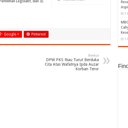
Pemilihan Legislatif, dan 3).
Rese
Aspi
3 
MBG 
Cahy
Kese
Google +
Pinterest
3 
Berikut
DPW PKS Riau Turut Berduka
Cita Atas Wafatnya Ipda Auzar
Fin
Korban Teror