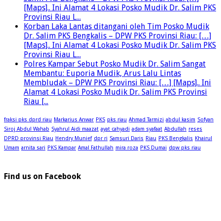
[Maps].. Ini Alamat 4 Lokasi Posko Mudik Dr. Salim PKS
Provinsi Riau L...
Korban Laka Lantas ditangani oleh Tim Posko Mudik
Dr. Salim PKS Bengkalis – DPW PKS Provinsi Riau: […]
[Maps].. Ini Alamat 4 Lokasi Posko Mudik Dr. Salim PKS
Provinsi Riau L...
Polres Kampar Sebut Posko Mudik Dr. Salim Sangat
Membantu: Euporia Mudik, Arus Lalu Lintas
Membludak – DPW PKS Provinsi Riau: […] [Maps].. Ini
Alamat 4 Lokasi Posko Mudik Dr. Salim PKS Provinsi
Riau [...
fraksi pks dprd riau
Markarius Anwar
PKS
pks riau
Ahmad Tarmizi
abdul kasim
Sofyan
Siroj Abdul Wahab
Syahrul Aidi maazat
ayat cahyadi
adam syafaat
Abdullah
reses
DPRD provinsi Riau
Hendry Munief
dpr ri
Samsuri Daris
Riau
PKS Bengkalis
Khairul
Umam
arnita sari
PKS Kampar
Amal Fathullah
mira roza
PKS Dumai
dpw pks riau
Find us on Facebook