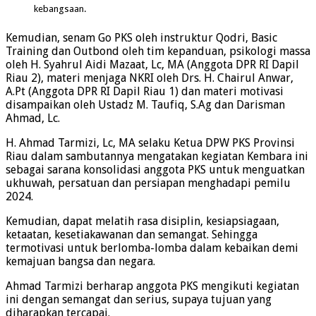
kebangsaan.
Kemudian, senam Go PKS oleh instruktur Qodri, Basic
Training dan Outbond oleh tim kepanduan, psikologi massa
oleh H. Syahrul Aidi Mazaat, Lc, MA (Anggota DPR RI Dapil
Riau 2), materi menjaga NKRI oleh Drs. H. Chairul Anwar,
A.Pt (Anggota DPR RI Dapil Riau 1) dan materi motivasi
disampaikan oleh Ustadz M. Taufiq, S.Ag dan Darisman
Ahmad, Lc.
H. Ahmad Tarmizi, Lc, MA selaku Ketua DPW PKS Provinsi
Riau dalam sambutannya mengatakan kegiatan Kembara ini
sebagai sarana konsolidasi anggota PKS untuk menguatkan
ukhuwah, persatuan dan persiapan menghadapi pemilu
2024.
Kemudian, dapat melatih rasa disiplin, kesiapsiagaan,
ketaatan, kesetiakawanan dan semangat. Sehingga
termotivasi untuk berlomba-lomba dalam kebaikan demi
kemajuan bangsa dan negara.
Ahmad Tarmizi berharap anggota PKS mengikuti kegiatan
ini dengan semangat dan serius, supaya tujuan yang
diharapkan tercapai.