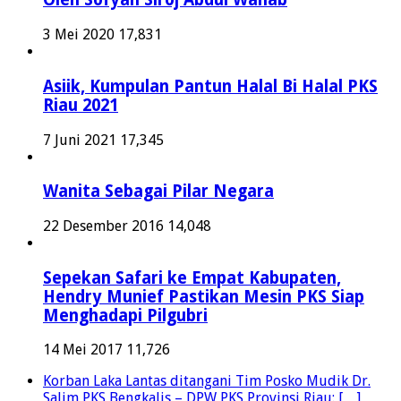
3 Mei 2020
17,831
Asiik, Kumpulan Pantun Halal Bi Halal PKS
Riau 2021
7 Juni 2021
17,345
Wanita Sebagai Pilar Negara
22 Desember 2016
14,048
Sepekan Safari ke Empat Kabupaten,
Hendry Munief Pastikan Mesin PKS Siap
Menghadapi Pilgubri
14 Mei 2017
11,726
Korban Laka Lantas ditangani Tim Posko Mudik Dr.
Salim PKS Bengkalis – DPW PKS Provinsi Riau: […]