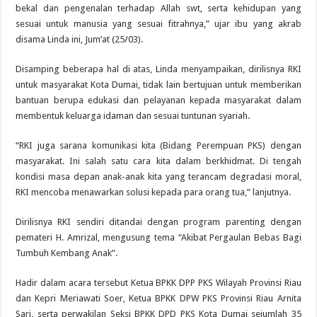
bekal dan pengenalan terhadap Allah swt, serta kehidupan yang
sesuai untuk manusia yang sesuai fitrahnya,” ujar ibu yang akrab
disama Linda ini, Jum’at (25/03).
Disamping beberapa hal di atas, Linda menyampaikan, dirilisnya RKI
untuk masyarakat Kota Dumai, tidak lain bertujuan untuk memberikan
bantuan berupa edukasi dan pelayanan kepada masyarakat dalam
membentuk keluarga idaman dan sesuai tuntunan syariah.
“RKI juga sarana komunikasi kita (Bidang Perempuan PKS) dengan
masyarakat. Ini salah satu cara kita dalam berkhidmat. Di tengah
kondisi masa depan anak-anak kita yang terancam degradasi moral,
RKI mencoba menawarkan solusi kepada para orang tua,” lanjutnya.
Dirilisnya RKI sendiri ditandai dengan program parenting dengan
pemateri H. Amrizal, mengusung tema “Akibat Pergaulan Bebas Bagi
Tumbuh Kembang Anak”.
Hadir dalam acara tersebut Ketua BPKK DPP PKS Wilayah Provinsi Riau
dan Kepri Meriawati Soer, Ketua BPKK DPW PKS Provinsi Riau Arnita
Sari, serta perwakilan Seksi BPKK DPD PKS Kota Dumai sejumlah 35