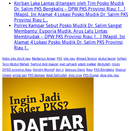
Korban Laka Lantas ditangani oleh Tim Posko Mudik
Dr. Salim PKS Bengkalis – DPW PKS Provinsi Riau: […]
[Maps].. Ini Alamat 4 Lokasi Posko Mudik Dr. Salim PKS
Provinsi Riau L...
Polres Kampar Sebut Posko Mudik Dr. Salim Sangat
Membantu: Euporia Mudik, Arus Lalu Lintas
Membludak – DPW PKS Provinsi Riau: […] [Maps].. Ini
Alamat 4 Lokasi Posko Mudik Dr. Salim PKS Provinsi
Riau [...
fraksi pks dprd riau
Markarius Anwar
PKS
pks riau
Ahmad Tarmizi
abdul kasim
Sofyan
Siroj Abdul Wahab
Syahrul Aidi maazat
ayat cahyadi
adam syafaat
Abdullah
reses
DPRD provinsi Riau
Hendry Munief
dpr ri
Samsuri Daris
Riau
PKS Bengkalis
Khairul
Umam
arnita sari
PKS Kampar
Amal Fathullah
mira roza
PKS Dumai
dpw pks riau