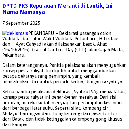
DPTD PKS Kepulauan Meranti di Lantik, Ini
Nama Namanya
7 September 2025
PEKANBARU – Deklarasi pasangan calon
Walikota dan calon Wakil Walikota Pekanbaru, H Firdaus
dan H Ayat Cahyadi akan dilaksanakan besok, Ahad
(16/10/2016) di areal Car Free Day (CFD) Jalan Gajah Mada,
Pekanbaru.
Dalam keterangannya, Panitia pelaksana akan menyuguhkan
konsep pesta rakyat. Ini dipilih untuk menggambarkan
betapa dekatnya sang pemimpin, yang kembali
mencalonkan diri untuk periode kedua, dengan rakyatnya.
Ketua panitia pelaksana deklarasi, Syahrul SAg menyatakan,
konsep pesta rakyat ini benar-benar merakyat. Dari sisi
hiburan, mereka sudah menyiapkan penampilan kesenian
dari berbagai latar suku. Seperti silat, kompang ciri
Melayu, barongsai dari Tiongha, reog dari Jawa, tor-tor
dari Batak, dan tidak ketinggalan calempong gong khusus
dari Kampar.