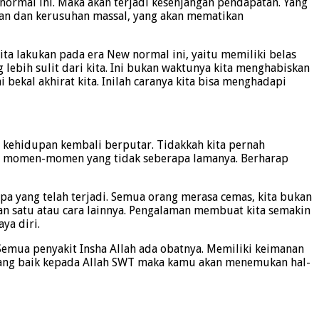
normal ini. Maka akan terjadi kesenjangan pendapatan. Yang
uhan dan kerusuhan massal, yang akan mematikan
a lakukan pada era New normal ini, yaitu memiliki belas
g lebih sulit dari kita. Ini bukan waktunya kita menghabiskan
ekal akhirat kita. Inilah caranya kita bisa menghadapi
ka kehidupan kembali berputar. Tidakkah kita pernah
li momen-momen yang tidak seberapa lamanya. Berharap
apa yang telah terjadi. Semua orang merasa cemas, kita bukan
n satu atau cara lainnya. Pengalaman membuat kita semakin
ya diri.
 Semua penyakit Insha Allah ada obatnya. Memiliki keimanan
 yang baik kepada Allah SWT maka kamu akan menemukan hal-