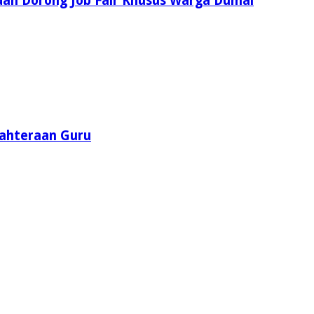
dan Dorong Job Fair Khusus Warga Dumai
jahteraan Guru