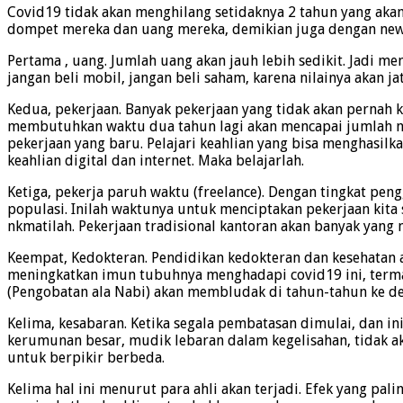
Covid19 tidak akan menghilang setidaknya 2 tahun yang akan
dompet mereka dan uang mereka, demikian juga dengan new nor
Pertama , uang. Jumlah uang akan jauh lebih sedikit. Jadi m
jangan beli mobil, jangan beli saham, karena nilainya akan j
Kedua, pekerjaan. Banyak pekerjaan yang tidak akan pernah k
membutuhkan waktu dua tahun lagi akan mencapai jumlah norm
pekerjaan yang baru. Pelajari keahlian yang bisa menghasilk
keahlian digital dan internet. Maka belajarlah.
Ketiga, pekerja paruh waktu (freelance). Dengan tingkat pen
populasi. Inilah waktunya untuk menciptakan pekerjaan kita
nkmatilah. Pekerjaan tradisional kantoran akan banyak yang 
Keempat, Kedokteran. Pendidikan kedokteran dan kesehatan
meningkatkan imun tubuhnya menghadapi covid19 ini, terma
(Pengobatan ala Nabi) akan membludak di tahun-tahun ke de
Kelima, kesabaran. Ketika segala pembatasan dimulai, dan ini
kerumunan besar, mudik lebaran dalam kegelisahan, tidak aka
untuk berpikir berbeda.
Kelima hal ini menurut para ahli akan terjadi. Efek yang p