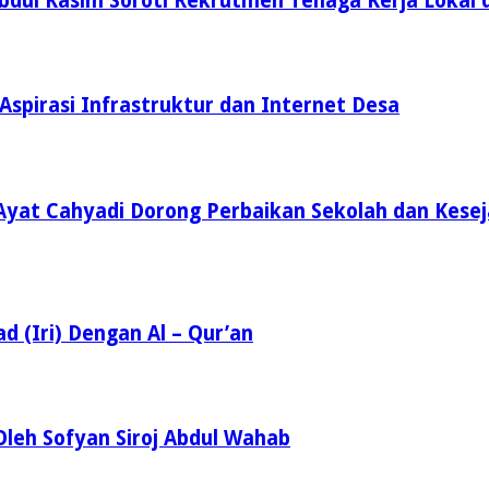
Abdul Kasim Soroti Rekrutmen Tenaga Kerja Lokal 
Aspirasi Infrastruktur dan Internet Desa
Ayat Cahyadi Dorong Perbaikan Sekolah dan Kese
d (Iri) Dengan Al – Qur’an
leh Sofyan Siroj Abdul Wahab