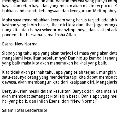
meningkatkan keahlian atau bahkan mereka yang punya komput
kaya akan tetap kaya dan yang miskin akan makin terpuruk. 
bahkansendi-sendi kebangsaan dan kenegaraan. Melimpahnya
Maka saya menambahkan keenam yang harus terjadi adalah ked
kasihan yang lebih besar, lihat diri kita dan lihat juga teta
uang kita atau hanya sekedar menyimpannya, dan saat ini ada
pandemi ini bersama-sama. Insha Allah.
Esensi New Normal
Siapa yang tahu apa yang akan terjadi di masa yang akan dat
mengalami kesulitan sebelumnya? Dan hidup kembali tenang
yang baik maka kita akan menemukan hal-hal yang baik.
Kita tidak akan pernah tahu, apa yang telah terjadi, mungkin
satu-satunya orang yang menderita tapi kita dapat membuat
dewasa, akan membangun kita dari kealpaan diri. Mengajarkan 
Bersyukurlah meski dalam kesulitan. Banyak dari kita masih
akan membuat semangat kita lebih besar. Dan siapa yang me
hal yang baik, dan inilah Esensi dari “New Normal”
Salam Total Leadership!