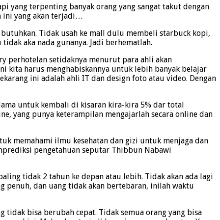
api yang terpenting banyak orang yang sangat takut dengan
 ini yang akan terjadi…
a butuhkan. Tidak usah ke mall dulu membeli starbuck kopi,
u tidak aka nada gunanya. Jadi berhematlah.
try perhotelan setidaknya menurut para ahli akan
ini kita harus menghabiskannya untuk lebih banyak belajar
karang ini adalah ahli IT dan design foto atau video. Dengan
ama untuk kembali di kisaran kira-kira 5% dar total
ine, yang punya keterampilan mengajarlah secara online dan
ntuk memahami ilmu kesehatan dan gizi untuk menjaga dan
emprediksi pengetahuan seputar Thibbun Nabawi
aling tidak 2 tahun ke depan atau lebih. Tidak akan ada lagi
ng penuh, dan uang tidak akan bertebaran, inilah waktu
ng tidak bisa berubah cepat. Tidak semua orang yang bisa