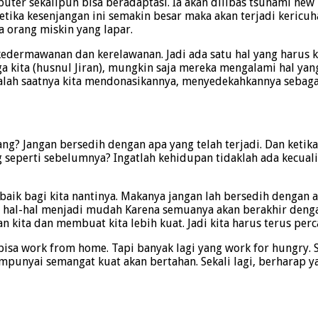
er sekalipun bisa beradaptasi. Ia akan dilibas tsunami new 
Ketika kesenjangan ini semakin besar maka akan terjadi keric
 orang miskin yang lapar.
ermawanan dan kerelawanan. Jadi ada satu hal yang harus kit
ngga kita (husnul Jiran), mungkin saja mereka mengalami hal yan
lah saatnya kita mendonasikannya, menyedekahkannya sebagai b
ang? Jangan bersedih dengan apa yang telah terjadi. Dan keti
 seperti sebelumnya? Ingatlah kehidupan tidaklah ada kecua
 baik bagi kita nantinya. Makanya jangan lah bersedih dengan 
 hal-hal menjadi mudah Karena semuanya akan berakhir denga
kita dan membuat kita lebih kuat. Jadi kita harus terus perca
 bisa work from home. Tapi banyak lagi yang work for hungry.
mpunyai semangat kuat akan bertahan. Sekali lagi, berharap