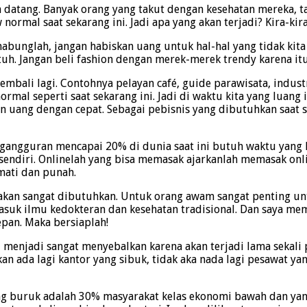
 datang. Banyak orang yang takut dengan kesehatan mereka, t
mal saat sekarang ini. Jadi apa yang akan terjadi? Kira-kira
enabunglah, jangan habiskan uang untuk hal-hal yang tidak kit
atuh. Jangan beli fashion dengan merek-merek trendy karena it
embali lagi. Contohnya pelayan café, guide parawisata, indus
al seperti saat sekarang ini. Jadi di waktu kita yang luang 
an uang dengan cepat. Sebagai pebisnis yang dibutuhkan saat se
ggangguran mencapai 20% di dunia saat ini butuh waktu yang l
 sendiri. Onlinelah yang bisa memasak ajarkanlah memasak onl
mati dan punah.
 akan sangat dibutuhkan. Untuk orang awam sangat penting u
suk ilmu kedokteran dan kesehatan tradisional. Dan saya m
pan. Maka bersiaplah!
 menjadi sangat menyebalkan karena akan terjadi lama sekali p
n ada lagi kantor yang sibuk, tidak aka nada lagi pesawat ya
aling buruk adalah 30% masyarakat kelas ekonomi bawah dan ya