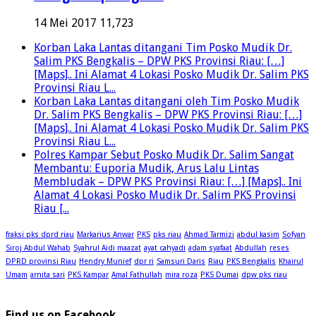
14 Mei 2017
11,723
Korban Laka Lantas ditangani Tim Posko Mudik Dr.
Salim PKS Bengkalis – DPW PKS Provinsi Riau: […]
[Maps].. Ini Alamat 4 Lokasi Posko Mudik Dr. Salim PKS
Provinsi Riau L...
Korban Laka Lantas ditangani oleh Tim Posko Mudik
Dr. Salim PKS Bengkalis – DPW PKS Provinsi Riau: […]
[Maps].. Ini Alamat 4 Lokasi Posko Mudik Dr. Salim PKS
Provinsi Riau L...
Polres Kampar Sebut Posko Mudik Dr. Salim Sangat
Membantu: Euporia Mudik, Arus Lalu Lintas
Membludak – DPW PKS Provinsi Riau: […] [Maps].. Ini
Alamat 4 Lokasi Posko Mudik Dr. Salim PKS Provinsi
Riau [...
fraksi pks dprd riau
Markarius Anwar
PKS
pks riau
Ahmad Tarmizi
abdul kasim
Sofyan
Siroj Abdul Wahab
Syahrul Aidi maazat
ayat cahyadi
adam syafaat
Abdullah
reses
DPRD provinsi Riau
Hendry Munief
dpr ri
Samsuri Daris
Riau
PKS Bengkalis
Khairul
Umam
arnita sari
PKS Kampar
Amal Fathullah
mira roza
PKS Dumai
dpw pks riau
Find us on Facebook