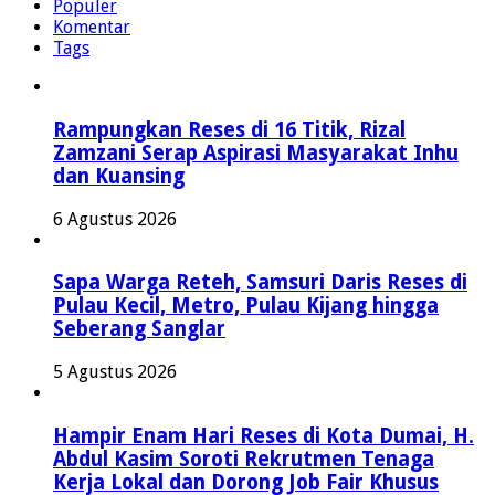
Populer
Komentar
Tags
Rampungkan Reses di 16 Titik, Rizal
Zamzani Serap Aspirasi Masyarakat Inhu
dan Kuansing
6 Agustus 2026
Sapa Warga Reteh, Samsuri Daris Reses di
Pulau Kecil, Metro, Pulau Kijang hingga
Seberang Sanglar
5 Agustus 2026
Hampir Enam Hari Reses di Kota Dumai, H.
Abdul Kasim Soroti Rekrutmen Tenaga
Kerja Lokal dan Dorong Job Fair Khusus