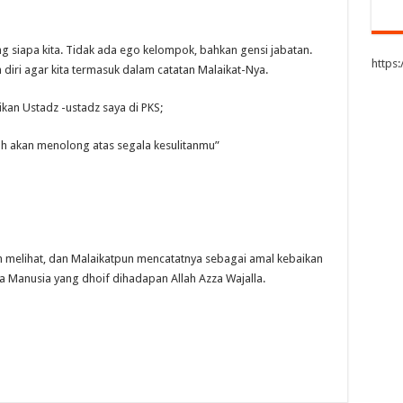
tang siapa kita. Tidak ada ego kelompok, bahkan gensi jabatan.
https
iri agar kita termasuk dalam catatan Malaikat-Nya.
ikan Ustadz -ustadz saya di PKS;
lah akan menolong atas segala kesulitanmu”
ah melihat, dan Malaikatpun mencatatnya sebagai amal kebaikan
 Manusia yang dhoif dihadapan Allah Azza Wajalla.