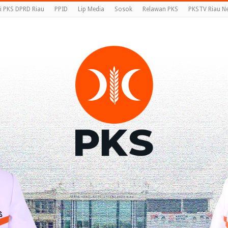
i PKS DPRD Riau
PPID
Lip Media
Sosok
Relawan PKS
PKSTV Riau N