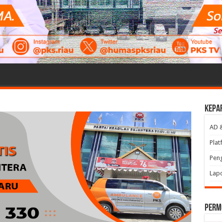
Kepa
AD 
Plat
Peng
Lap
perm