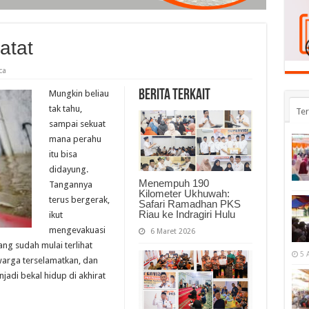
atat
ca
Berita Terkait
Mungkin beliau
tak tahu,
Te
sampai sekuat
mana perahu
itu bisa
didayung.
Menempuh 190
Tangannya
Kilometer Ukhuwah:
terus bergerak,
Safari Ramadhan PKS
Riau ke Indragiri Hulu
ikut
mengevakuasi
6 Maret 2026
ng sudah mulai terlihat
5 
 warga terselamatkan, dan
adi bekal hidup di akhirat