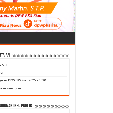
rtaian
& ART
form
urus DPW PKS Riau 2025 – 2030
oran Keuangan
ohonan Info Publik