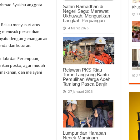
dz Ahmad Syaikhu anggota
Safari Ramadhan di
Khu
Negeri Sagu: Merawat
3 
Ukhuwah, Menguatkan
Langkah Perjuangan
 Beliau menyusuri arus
4 Maret 2026
ng menusuk persendian
enyatu dengan genangan air
nda dan kotoran.
ki-laki dan Perempuan,
ikan posko, agar mudah
Relawan PKS Riau
makanan, dan melayani
Turun Langsung Bantu
3 
Pemulihan Warga Aceh
Tamiang Pasca Banjir
27 Januari 2026
Lumpur dan Harapan
Nenek Marsinam