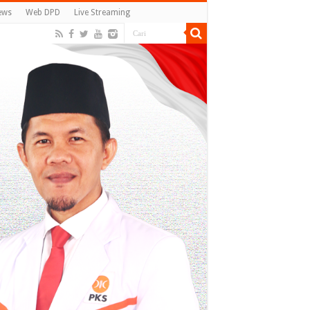
ews
Web DPD
Live Streaming