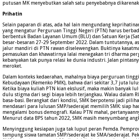
putusan MK menyebutkan salah satu penyebabnya dikarenakan
Prihatin
Selain paparan di atas, ada hal lain mengundang keprihatin
yang mengatur Perguruan Tinggi Negeri (PTN) harus berbada
berbentuk Badan Layanan Umum (BLU) dan Satuan Kerja (Satke
besar-besaran 27-29 September 2022. Dalam tuntutannya, asos
jalur mandiri di PTN rawan diselewengkan. Buktinya kasatm
pemasukan dan khawatirnya lalai menegakan tri dharma per
kebanyakan tak punya relasi ke dunia industri. Jalan pintasn
meroket.
Dalam konteks kedaerahan, mahalnya biaya perguruan tingg
Kebudayaan (Kemenko PMK), bahwa dari sekitar 3,7 juta lul
Ketika biaya kuliah PTN kian ekslusif, maka makin banyak l
dulu stigma dari segi biaya lebih terjangkau. Walau dala
basa-basi. Berangkat dari kondisi, SMK berpotensi jadi piliha
mendasari para lulusan SMP/sederajat memilih SMK: siap had
mengalami bonus demografi. Kalau PTN mahal, pertanyaann
Menurut data BPS tahun 2022, SMK masih menyumbang angka
Menyinggung kesiapan juga tak luput peran Pemda. Pemprov 
tampung siswa tamatan SMP/sederajat ke SMA/sederajat. Peka