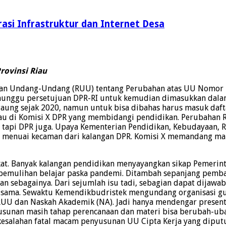
rasi Infrastruktur dan Internet Desa
rovinsi Riau
an Undang-Undang (RUU) tentang Perubahan atas UU Nomor 2
enunggu persetujuan DPR-RI untuk kemudian dimasukkan dalam 
ng sejak 2020, namun untuk bisa dibahas harus masuk daftar 
u di Komisi X DPR yang membidangi pendidikan. Perubahan RUU
tapi DPR juga. Upaya Kementerian Pendidikan, Kebudayaan, Ri
X menuai kecaman dari kalangan DPR. Komisi X memandang man
kat. Banyak kalangan pendidikan menyayangkan sikap Pemerin
pemulihan belajar paska pandemi. Ditambah sepanjang pemba
an sebagainya. Dari sejumlah isu tadi, sebagian dapat dijawab
an sama. Sewaktu Kemendikbudristek mengundang organisasi 
af RUU dan Naskah Akademik (NA). Jadi hanya mendengar present
yusunan masih tahap perencanaan dan materi bisa berubah-ub
i kesalahan fatal macam penyusunan UU Cipta Kerja yang dipu