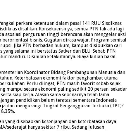
Pangkal perkara ketentuan dalam pasal 141 RUU Sisdiknas
diknas disahkan. Konsekuensinya, semua PTN tak ada lagi
a asosiasi perguruan tinggi berencana akan menggelar aksi
 berorientasi bisnis. Gugatan dirasa wajar. Program semisal
orupsi. Jika PTN berbadan hukum, kampus disibukkan cari
 yang selama ini berstatus Satker dan BLU. Sebab PTN
ur mandiri. Disinilah ketakutannya. Biaya kuliah bakal
 Kementerian Koordinator Bidang Pembangunan Manusia dan
 tahun. Keterbatasan ekonomi faktor penghambat utama.
rkuliahan. Perlu diingat, PTN masih favorit sebab sejak
ng mampu secara ekonomi paling sedikit 20 persen, sekedar
 serta siap kerja. Alasan sama sebenarnya telah lama
njangan pendidikan belum teratasi sementara Indonesia
rja dan mengurangi Tingkat Pengangguran Terbuka (TPT)?
 8,35%.
ah yang disebabkan kesenjangan dan keterbatasan daya
A/sederajat hanya sekitar 7 ribu. Sedang lulusan