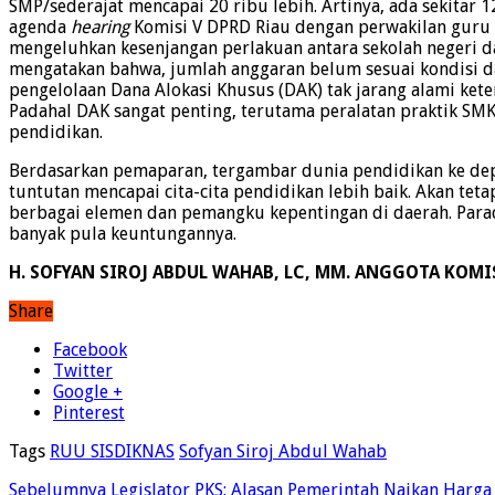
SMP/sederajat mencapai 20 ribu lebih. Artinya, ada sekitar 
agenda
hearing
Komisi V DPRD Riau dengan perwakilan guru 
mengeluhkan kesenjangan perlakuan antara sekolah negeri da
mengatakan bahwa, jumlah anggaran belum sesuai kondisi dan
pengelolaan Dana Alokasi Khusus (DAK) tak jarang alami kete
Padahal DAK sangat penting, terutama peralatan praktik SM
pendidikan.
Berdasarkan pemaparan, tergambar dunia pendidikan ke depa
tuntutan mencapai cita-cita pendidikan lebih baik. Akan te
berbagai elemen dan pemangku kepentingan di daerah. Parad
banyak pula keuntungannya.
H. SOFYAN SIROJ ABDUL WAHAB, LC, MM. ANGGOTA KOMI
Share
Facebook
Twitter
Google +
Pinterest
Tags
RUU SISDIKNAS
Sofyan Siroj Abdul Wahab
Sebelumnya
Legislator PKS: Alasan Pemerintah Naikan Harga