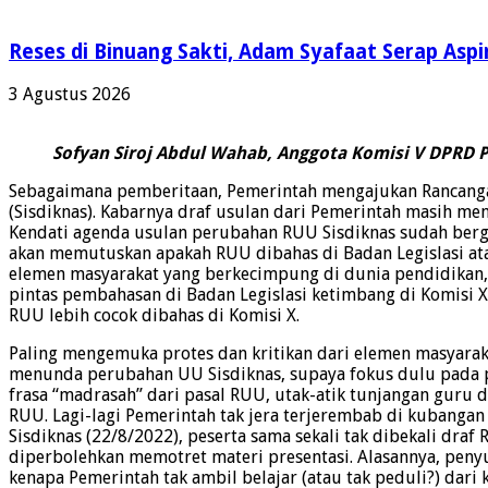
Reses di Binuang Sakti, Adam Syafaat Serap Aspi
3 Agustus 2026
Sofyan Siroj Abdul Wahab, Anggota Komisi V DPRD P
Sebagaimana pemberitaan, Pemerintah mengajukan Rancang
(Sisdiknas). Kabarnya draf usulan dari Pemerintah masih m
Kendati agenda usulan perubahan RUU Sisdiknas sudah bergau
akan memutuskan apakah RUU dibahas di Badan Legislasi ata
elemen masyarakat yang berkecimpung di dunia pendidikan, 
pintas pembahasan di Badan Legislasi ketimbang di Komisi 
RUU lebih cocok dibahas di Komisi X.
Paling mengemuka protes dan kritikan dari elemen masyara
menunda perubahan UU Sisdiknas, supaya fokus dulu pada 
frasa “madrasah” dari pasal RUU, utak-atik tunjangan guru d
RUU. Lagi-lagi Pemerintah tak jera terjerembab di kubang
Sisdiknas (22/8/2022), peserta sama sekali tak dibekali dr
diperbolehkan memotret materi presentasi. Alasannya, pen
kenapa Pemerintah tak ambil belajar (atau tak peduli?) dar