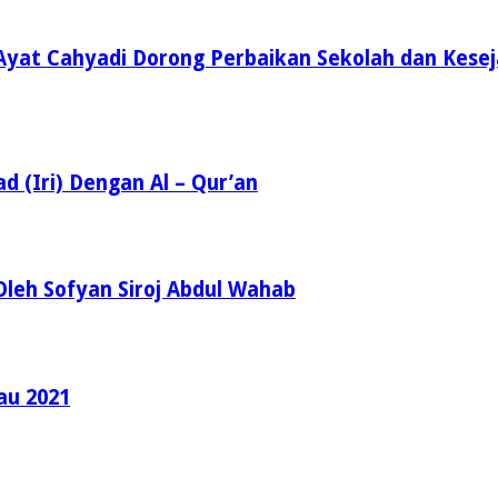
Ayat Cahyadi Dorong Perbaikan Sekolah dan Kese
d (Iri) Dengan Al – Qur’an
leh Sofyan Siroj Abdul Wahab
au 2021