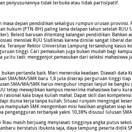
 penyusunannya tidak terbuka atau tidak partisipatif.
an masa depan pendidikan sekaligus rumpun urusan provinsi. 
n hukum (PTN-BH) paling lama delapan tahun setelah RUU Sis
r). Beleid barusan ditentang kalangan pendidikan. Bahkan ad
iasi menolak RUU Sisdiknas karena dinilai sangat liberal dan
ata. Teranyar Rektor Universitas Lampung tersandung kasus k
guruan tinggi. Cari pemasukan juga bukan mudah bagi kampus
ya
ya
itu tadi: menggenjot pemasukan dari seleksi mahasiswa jal
i bukan pertanda baik. Mari meneroka keadaan. Diawali data
usan SMA/MA/SMK baru 1,8 juta diserap perguruan tinggi tiap
ulusan SMA/MA/SMK harus mengubur impian lanjut ke bangku pe
m RUU tetap mewajibkan kampus menerima mahasiswa baru kura
n rasional kala biaya kuliah mahal. Dapat skill dan kompetensi
api dunia kerja tanpa kuliah. Situasi runyam mengingat kese
ya mampukah SMK mengemban misi hasilkan angkatan siap ke
 pengangguran terbanyak yakni 10,38% disusul lulusan SMA
Riau masih berjuang menyiasati tingginya angka putus sekol
nbaru berstatus ibukota saja, daya tampung peserta didik SM