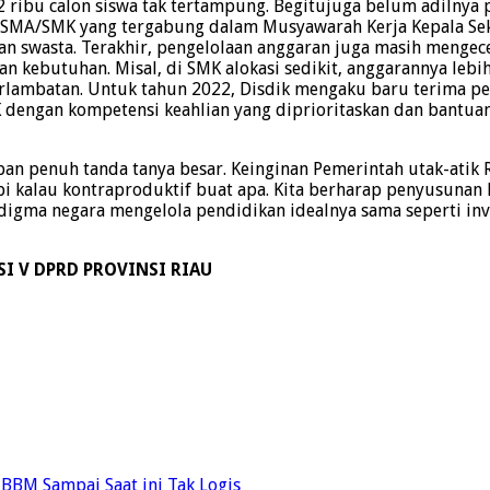
12 ribu calon siswa tak tertampung. Begitujuga belum adilnya
SMA/SMK yang tergabung dalam Musyawarah Kerja Kepala Sekol
n swasta. Terakhir, pengelolaan anggaran juga masih mengece
 kebutuhan. Misal, di SMK alokasi sedikit, anggarannya lebih
rlambatan. Untuk tahun 2022, Disdik mengaku baru terima petu
K dengan kompetensi keahlian yang diprioritaskan dan bantua
n penuh tanda tanya besar. Keinginan Pemerintah utak-atik R
tapi kalau kontraproduktif buat apa. Kita berharap penyusuna
igma negara mengelola pendidikan idealnya sama seperti inve
SI V DPRD PROVINSI RIAU
 BBM Sampai Saat ini Tak Logis