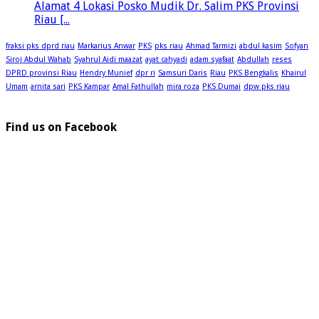
Alamat 4 Lokasi Posko Mudik Dr. Salim PKS Provinsi
Riau [...
fraksi pks dprd riau
Markarius Anwar
PKS
pks riau
Ahmad Tarmizi
abdul kasim
Sofyan
Siroj Abdul Wahab
Syahrul Aidi maazat
ayat cahyadi
adam syafaat
Abdullah
reses
DPRD provinsi Riau
Hendry Munief
dpr ri
Samsuri Daris
Riau
PKS Bengkalis
Khairul
Umam
arnita sari
PKS Kampar
Amal Fathullah
mira roza
PKS Dumai
dpw pks riau
Find us on Facebook