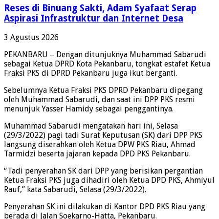
Reses di Binuang Sakti, Adam Syafaat Serap
Aspirasi Infrastruktur dan Internet Desa
3 Agustus 2026
PEKANBARU – Dengan ditunjuknya Muhammad Sabarudi
sebagai Ketua DPRD Kota Pekanbaru, tongkat estafet Ketua
Fraksi PKS di DPRD Pekanbaru juga ikut berganti.
Sebelumnya Ketua Fraksi PKS DPRD Pekanbaru dipegang
oleh Muhammad Sabarudi, dan saat ini DPP PKS resmi
menunjuk Yasser Hamidy sebagai penggantinya.
Muhammad Sabarudi mengatakan hari ini, Selasa
(29/3/2022) pagi tadi Surat Keputusan (SK) dari DPP PKS
langsung diserahkan oleh Ketua DPW PKS Riau, Ahmad
Tarmidzi beserta jajaran kepada DPD PKS Pekanbaru.
“Tadi penyerahan SK dari DPP yang berisikan pergantian
Ketua Fraksi PKS juga dihadiri oleh Ketua DPD PKS, Ahmiyul
Rauf,” kata Sabarudi, Selasa (29/3/2022).
Penyerahan SK ini dilakukan di Kantor DPD PKS Riau yang
berada di Jalan Soekarno-Hatta, Pekanbaru.