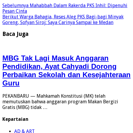
Sebelumnya
Mahabbah Dalam Rakerda PKS Inhil: Dipenuhi
Pesan Cinta
Berikut
Warga Bahagia, Reses Aleg PKS Bagi-bagi Minyak
Goreng, Sofyan Siroj: Saya Carinya Sampai ke Medan
Baca Juga
MBG Tak Lagi Masuk Anggaran
Pendidikan, Ayat Cahyadi Dorong
Perbaikan Sekolah dan Kesejahteraan
Guru
PEKANBARU — Mahkamah Konstitusi (MK) telah
memutuskan bahwa anggaran program Makan Bergizi
Gratis (MBG) tidak …
Kepartaian
AD & ART