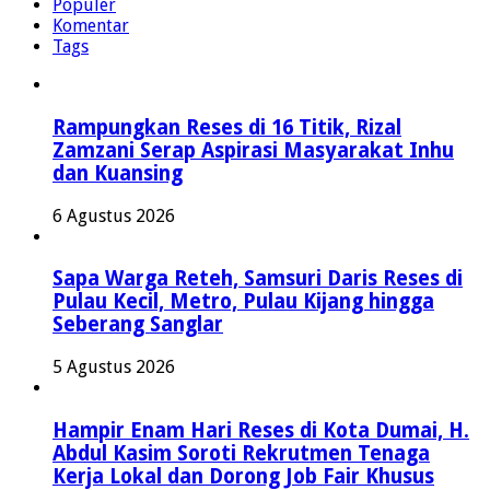
Populer
Komentar
Tags
Rampungkan Reses di 16 Titik, Rizal
Zamzani Serap Aspirasi Masyarakat Inhu
dan Kuansing
6 Agustus 2026
Sapa Warga Reteh, Samsuri Daris Reses di
Pulau Kecil, Metro, Pulau Kijang hingga
Seberang Sanglar
5 Agustus 2026
Hampir Enam Hari Reses di Kota Dumai, H.
Abdul Kasim Soroti Rekrutmen Tenaga
Kerja Lokal dan Dorong Job Fair Khusus