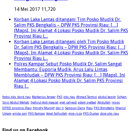
14 Mei 2017
11,720
Korban Laka Lantas ditangani Tim Posko Mudik Dr.
Salim PKS Bengkalis – DPW PKS Provinsi Riau: […]
[Maps].. Ini Alamat 4 Lokasi Posko Mudik Dr. Salim PKS
Provinsi Riau L...
Korban Laka Lantas ditangani oleh Tim Posko Mudik
Dr. Salim PKS Bengkalis – DPW PKS Provinsi Riau: […]
[Maps].. Ini Alamat 4 Lokasi Posko Mudik Dr. Salim PKS
Provinsi Riau L...
Polres Kampar Sebut Posko Mudik Dr. Salim Sangat
Membantu: Euporia Mudik, Arus Lalu Lintas
Membludak – DPW PKS Provinsi Riau: […] [Maps].. Ini
Alamat 4 Lokasi Posko Mudik Dr. Salim PKS Provinsi
Riau [...
fraksi pks dprd riau
Markarius Anwar
PKS
pks riau
Ahmad Tarmizi
abdul kasim
Sofyan
Siroj Abdul Wahab
Syahrul Aidi maazat
ayat cahyadi
adam syafaat
Abdullah
reses
DPRD provinsi Riau
Hendry Munief
dpr ri
Samsuri Daris
Riau
PKS Bengkalis
Khairul
Umam
arnita sari
PKS Kampar
Amal Fathullah
mira roza
PKS Dumai
dpw pks riau
Find us on Facebook