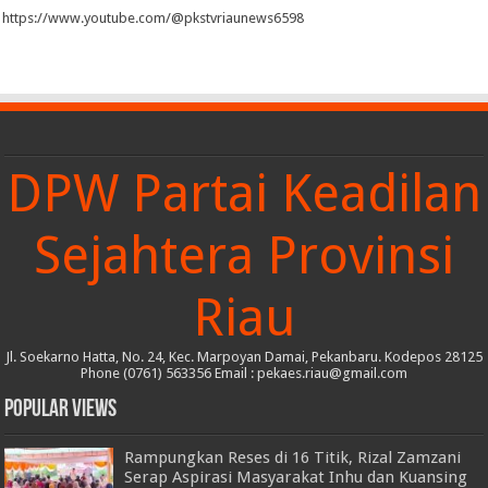
https://www.youtube.com/@pkstvriaunews6598
DPW Partai Keadilan
Sejahtera Provinsi
Riau
Jl. Soekarno Hatta, No. 24, Kec. Marpoyan Damai, Pekanbaru. Kodepos 28125
Phone (0761) 563356 Email : pekaes.riau@gmail.com
Popular Views
Rampungkan Reses di 16 Titik, Rizal Zamzani
Serap Aspirasi Masyarakat Inhu dan Kuansing