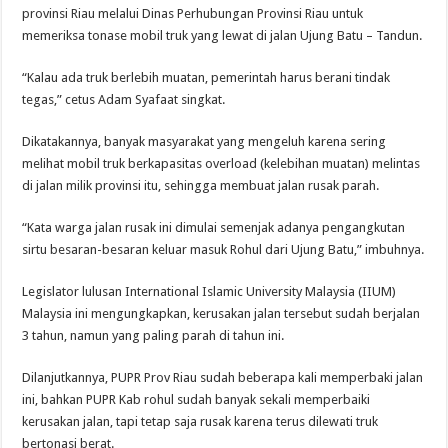
provinsi Riau melalui Dinas Perhubungan Provinsi Riau untuk
memeriksa tonase mobil truk yang lewat di jalan Ujung Batu – Tandun.
“Kalau ada truk berlebih muatan, pemerintah harus berani tindak
tegas,” cetus Adam Syafaat singkat.
Dikatakannya, banyak masyarakat yang mengeluh karena sering
melihat mobil truk berkapasitas overload (kelebihan muatan) melintas
di jalan milik provinsi itu, sehingga membuat jalan rusak parah.
“Kata warga jalan rusak ini dimulai semenjak adanya pengangkutan
sirtu besaran-besaran keluar masuk Rohul dari Ujung Batu,” imbuhnya.
Legislator lulusan International Islamic University Malaysia (IIUM)
Malaysia ini mengungkapkan, kerusakan jalan tersebut sudah berjalan
3 tahun, namun yang paling parah di tahun ini.
Dilanjutkannya, PUPR Prov Riau sudah beberapa kali memperbaki jalan
ini, bahkan PUPR Kab rohul sudah banyak sekali memperbaiki
kerusakan jalan, tapi tetap saja rusak karena terus dilewati truk
bertonasi berat.