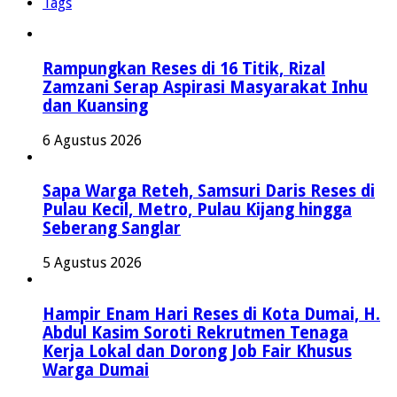
Tags
Rampungkan Reses di 16 Titik, Rizal
Zamzani Serap Aspirasi Masyarakat Inhu
dan Kuansing
6 Agustus 2026
Sapa Warga Reteh, Samsuri Daris Reses di
Pulau Kecil, Metro, Pulau Kijang hingga
Seberang Sanglar
5 Agustus 2026
Hampir Enam Hari Reses di Kota Dumai, H.
Abdul Kasim Soroti Rekrutmen Tenaga
Kerja Lokal dan Dorong Job Fair Khusus
Warga Dumai