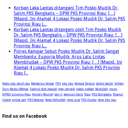
Korban Laka Lantas ditangani Tim Posko Mudik Dr.
Salim PKS Bengkalis – DPW PKS Provinsi Riau: […]
[Maps].. Ini Alamat 4 Lokasi Posko Mudik Dr. Salim PKS
Provinsi Riau L...
Korban Laka Lantas ditangani oleh Tim Posko Mudik
Dr. Salim PKS Bengkalis – DPW PKS Provinsi Riau: […]
[Maps].. Ini Alamat 4 Lokasi Posko Mudik Dr. Salim PKS
Provinsi Riau L...
Polres Kampar Sebut Posko Mudik Dr. Salim Sangat
Membantu: Euporia Mudik, Arus Lalu Lintas
Membludak – DPW PKS Provinsi Riau: […] [Maps].. Ini
Alamat 4 Lokasi Posko Mudik Dr. Salim PKS Provinsi
Riau [...
fraksi pks dprd riau
Markarius Anwar
PKS
pks riau
Ahmad Tarmizi
abdul kasim
Sofyan
Siroj Abdul Wahab
Syahrul Aidi maazat
ayat cahyadi
adam syafaat
Abdullah
reses
DPRD provinsi Riau
Hendry Munief
dpr ri
Samsuri Daris
Riau
PKS Bengkalis
Khairul
Umam
arnita sari
PKS Kampar
Amal Fathullah
mira roza
PKS Dumai
dpw pks riau
Find us on Facebook