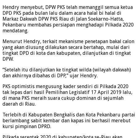
Hendry menyebut, DPW PKS telah memanggil semua ketua
DPD PKS pada bulan lalu dalam acara halal bi halal di
Markaz Dakwah DPW PKS Riau di Jalan Soekarno-Hatta,
Pekanbaru membahas persiapan menghadapi Pilkada 2020
mendatang.
Menurut Hendry, terkait mekanisme penetapan bakal calon
yang akan diusung dilakukan secara bertahap, mulai dari
tingkat DPD di kota dan kabupaten, dilanjutkan di tingkat
DPW.
“Setelah itu dilanjutkan ke tingkat wilda (wilayah dakwah)
dan akhirnya dibahas di DPP,” ujar Hendry.
PKS optimistis mengusung kader sendiri di Pilkada 2020
tak lepas dari hasil Pemilihan Legislatif 17 April 2019 lalu,
di mana PKS meraih suara cukup dominan di sejumlah
daerah di Riau.
Terlebih di Kabupaten Bengkalis dan Kota Pekanbaru partai
berlambang sabit kembar dan kapas ini berhasil merebut
kursi pimpinan DPRD.
Pilkada serentak 2020 di kabupaten/kota se-Riau akan