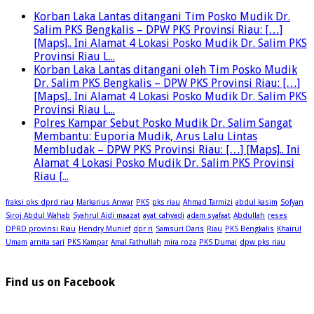
Korban Laka Lantas ditangani Tim Posko Mudik Dr.
Salim PKS Bengkalis – DPW PKS Provinsi Riau: […]
[Maps].. Ini Alamat 4 Lokasi Posko Mudik Dr. Salim PKS
Provinsi Riau L...
Korban Laka Lantas ditangani oleh Tim Posko Mudik
Dr. Salim PKS Bengkalis – DPW PKS Provinsi Riau: […]
[Maps].. Ini Alamat 4 Lokasi Posko Mudik Dr. Salim PKS
Provinsi Riau L...
Polres Kampar Sebut Posko Mudik Dr. Salim Sangat
Membantu: Euporia Mudik, Arus Lalu Lintas
Membludak – DPW PKS Provinsi Riau: […] [Maps].. Ini
Alamat 4 Lokasi Posko Mudik Dr. Salim PKS Provinsi
Riau [...
fraksi pks dprd riau
Markarius Anwar
PKS
pks riau
Ahmad Tarmizi
abdul kasim
Sofyan
Siroj Abdul Wahab
Syahrul Aidi maazat
ayat cahyadi
adam syafaat
Abdullah
reses
DPRD provinsi Riau
Hendry Munief
dpr ri
Samsuri Daris
Riau
PKS Bengkalis
Khairul
Umam
arnita sari
PKS Kampar
Amal Fathullah
mira roza
PKS Dumai
dpw pks riau
Find us on Facebook