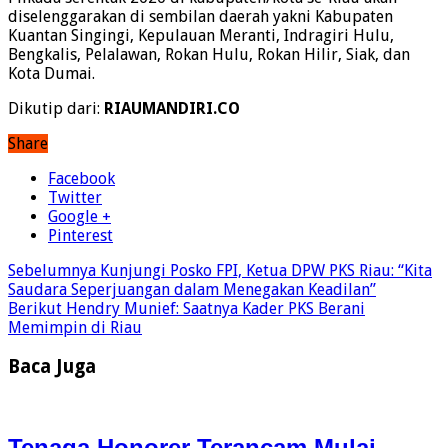
diselenggarakan di sembilan daerah yakni Kabupaten
Kuantan Singingi, Kepulauan Meranti, Indragiri Hulu,
Bengkalis, Pelalawan, Rokan Hulu, Rokan Hilir, Siak, dan
Kota Dumai.
Dikutip dari:
RIAUMANDIRI.CO
Share
Facebook
Twitter
Google +
Pinterest
Sebelumnya
Kunjungi Posko FPI, Ketua DPW PKS Riau: “Kita
Saudara Seperjuangan dalam Menegakan Keadilan”
Berikut
Hendry Munief: Saatnya Kader PKS Berani
Memimpin di Riau
Baca Juga
Tenaga Honorer Terancam Mulai