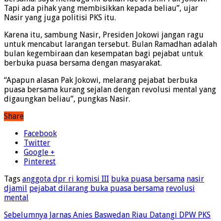
Tapi ada pihak yang membisikkan kepada beliau”, ujar
Nasir yang juga politisi PKS itu.
Karena itu, sambung Nasir, Presiden Jokowi jangan ragu
untuk mencabut larangan tersebut. Bulan Ramadhan adalah
bulan kegembiraan dan kesempatan bagi pejabat untuk
berbuka puasa bersama dengan masyarakat.
“Apapun alasan Pak Jokowi, melarang pejabat berbuka
puasa bersama kurang sejalan dengan revolusi mental yang
digaungkan beliau”, pungkas Nasir.
Share
Facebook
Twitter
Google +
Pinterest
Tags
anggota dpr ri komisi III
buka puasa bersama
nasir
djamil
pejabat dilarang buka puasa bersama
revolusi
mental
Sebelumnya
Jarnas Anies Baswedan Riau Datangi DPW PKS