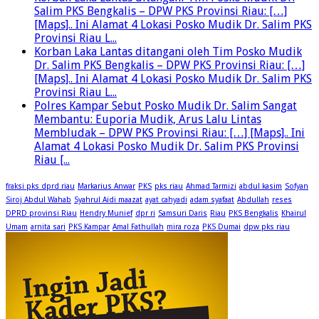
Salim PKS Bengkalis – DPW PKS Provinsi Riau: […]
[Maps].. Ini Alamat 4 Lokasi Posko Mudik Dr. Salim PKS
Provinsi Riau L...
Korban Laka Lantas ditangani oleh Tim Posko Mudik
Dr. Salim PKS Bengkalis – DPW PKS Provinsi Riau: […]
[Maps].. Ini Alamat 4 Lokasi Posko Mudik Dr. Salim PKS
Provinsi Riau L...
Polres Kampar Sebut Posko Mudik Dr. Salim Sangat
Membantu: Euporia Mudik, Arus Lalu Lintas
Membludak – DPW PKS Provinsi Riau: […] [Maps].. Ini
Alamat 4 Lokasi Posko Mudik Dr. Salim PKS Provinsi
Riau [...
fraksi pks dprd riau
Markarius Anwar
PKS
pks riau
Ahmad Tarmizi
abdul kasim
Sofyan
Siroj Abdul Wahab
Syahrul Aidi maazat
ayat cahyadi
adam syafaat
Abdullah
reses
DPRD provinsi Riau
Hendry Munief
dpr ri
Samsuri Daris
Riau
PKS Bengkalis
Khairul
Umam
arnita sari
PKS Kampar
Amal Fathullah
mira roza
PKS Dumai
dpw pks riau