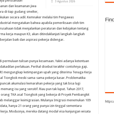
aya perusahaan
3 Agustus 2026
manan dan keamanan jiwa
ra di tiap gudang smelter,
ukan secara adil. Kemnaker melalui tim Pengawas
Fin
dustrial mengatakan bahwa apabila pemeriksaan oleh tim
sahaan tidak menjalankan peraturan dan kebijakan tentang
a kerja maupun K3, akan ditindaklanjuti langkah-langkah
erjalan baik dan aspirasi pekerja didengar.
 di permulaan tulisan punya kesamaan. Yakni adanya ketentuan
akadilan perlakuan. Perihal disebut terakhir contohnya gaji.
R RI mengungkap ketimpangan upah yang diterima Tenaga Kerja
sal Tiongkok meski sama-sama pekerja kasar. Problematika
 puncak akumulasi kemarahan pekerja yang tak bisa lagi
emang isu yang sensitif. Riau pun tak luput. Tahun 2017,
 orang TKA asal Tiongkok yang bekerja di Proyek Pembangkit
bab melanggar keimigrasian. Mulanya Imigrasi menemukan 109
https
didata, hanya 21 orang yang punya izin tinggal sementara
sa kerja. Modusnya, mereka datang modal visa kunjungan wisata