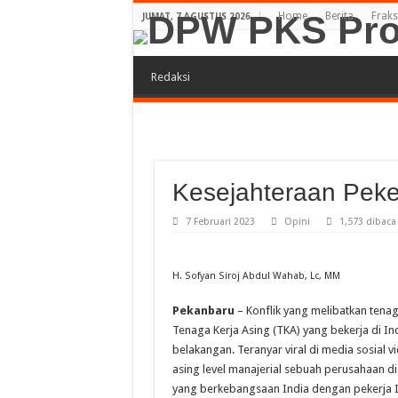
Home
Berita
Fraks
JUMAT, 7 AGUSTUS 2026
Redaksi
Kesejahteraan Peke
7 Februari 2023
Opini
1,573 dibaca
H. Sofyan Siroj Abdul Wahab, Lc, MM
Pekanbaru
– Konflik yang melibatkan tenag
Tenaga Kerja Asing (TKA) yang bekerja di In
belakangan. Teranyar viral di media sosial 
asing level manajerial sebuah perusahaan 
yang berkebangsaan India dengan pekerja I