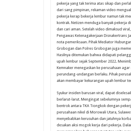
pekerja yang tak terima atas sikap dan per
dari sang pimpinan, rekaman video menguak
pekerja kerap bekerja lembur namun tak me
kontrak. Netizen menduga banyak pekerja di
dan cari aman. Setelah video dimaksud viral
Pengawas Ketenagakerjaan Disnakertrans J
nota pemeriksaan. Pihak Mediator Hubungan 
Grobogan dan Polres Grobogan juga memer
Hasilnya ditemukan bahwa didapati pelang
upah lembur sejak September 2022. Menim
Kemnaker menegaskan ke perusahaan agar 
perundang-undangan berlaku. Pihak perusa
akan membayar kekurangan upah lembur ter
Syukur insiden barusan viral, dapat diselesa
berlarut-larut. Mengingat sebelumnya semp
bentrok antara TKA Tiongkok dengan pekerja
perusahaan nikel di Morowali Utara, Sulawe
menyebabkan kerusuhan dan jatuhnya korban 
desakan aksi mogok kerja dari pekerja. Dala