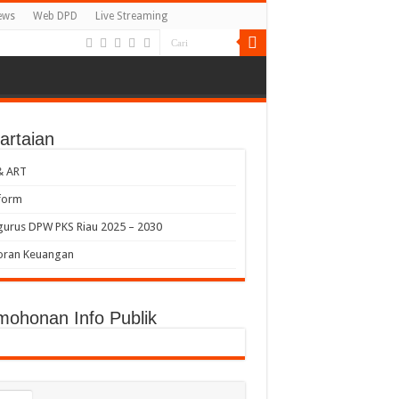
ews
Web DPD
Live Streaming
artaian
& ART
form
urus DPW PKS Riau 2025 – 2030
oran Keuangan
mohonan Info Publik