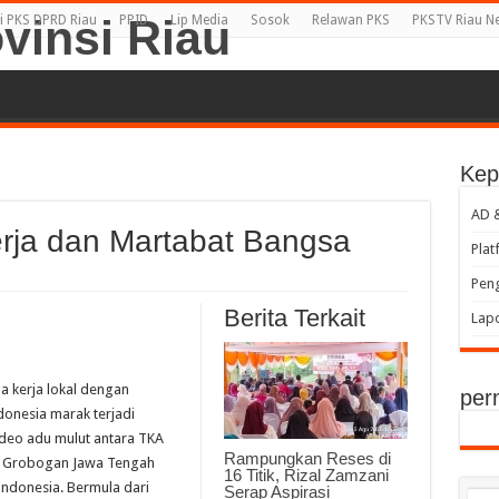
i PKS DPRD Riau
PPID
Lip Media
Sosok
Relawan PKS
PKSTV Riau N
Kep
AD 
rja dan Martabat Bangsa
Plat
Peng
Berita Terkait
Lap
a kerja lokal dengan
per
donesia marak terjadi
video adu mulut antara TKA
Rampungkan Reses di
di Grobogan Jawa Tengah
16 Titik, Rizal Zamzani
ndonesia. Bermula dari
Serap Aspirasi