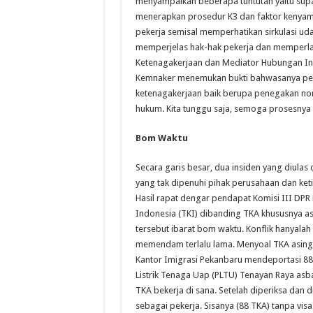
menyampaikan beberapa tuntutan yaitu sup
menerapkan prosedur K3 dan faktor kenya
pekerja semisal memperhatikan sirkulasi uda
memperjelas hak-hak pekerja dan memperlak
Ketenagakerjaan dan Mediator Hubungan In
Kemnaker menemukan bukti bahwasanya peru
ketenagakerjaan baik berupa penegakan norm
hukum. Kita tunggu saja, semoga prosesnya b
Bom Waktu
Secara garis besar, dua insiden yang diulas
yang tak dipenuhi pihak perusahaan dan ketid
Hasil rapat dengar pendapat Komisi III DP
Indonesia (TKI) dibanding TKA khususnya a
tersebut ibarat bom waktu. Konflik hanyalah
memendam terlalu lama. Menyoal TKA asing m
Kantor Imigrasi Pekanbaru mendeportasi 88
Listrik Tenaga Uap (PLTU) Tenayan Raya as
TKA bekerja di sana. Setelah diperiksa dan 
sebagai pekerja. Sisanya (88 TKA) tanpa vi