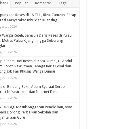
rbaru
Populer
Komentar
Tags
ungkan Reses di 16 Titik, Rizal Zamzani Serap
rasi Masyarakat Inhu dan Kuansing
gustus 2026
 Warga Reteh, Samsuri Daris Reses di Pulau
l, Metro, Pulau Kijang hingga Seberang
lar
gustus 2026
ir Enam Hari Reses di Kota Dumai, H. Abdul
m Soroti Rekrutmen Tenaga Kerja Lokal dan
ng Job Fair Khusus Warga Dumai
gustus 2026
s di Binuang Sakti, Adam Syafaat Serap
rasi Infrastruktur dan Internet Desa
gustus 2026
Tak Lagi Masuk Anggaran Pendidikan, Ayat
adi Dorong Perbaikan Sekolah dan
jahteraan Guru
gustus 2026