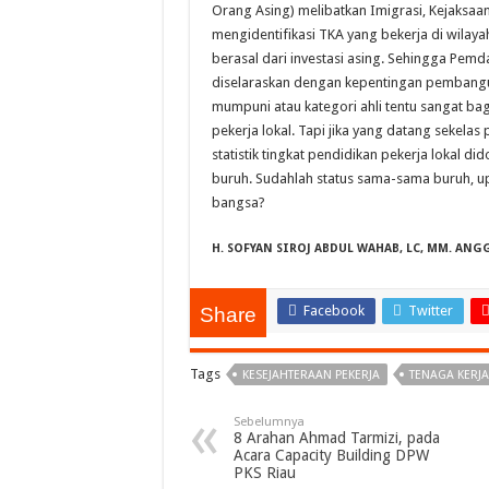
Orang Asing) melibatkan Imigrasi, Kejaksaan
mengidentifikasi TKA yang bekerja di wilaya
berasal dari investasi asing. Sehingga Pemd
diselaraskan dengan kepentingan pembangun
mumpuni atau kategori ahli tentu sangat b
pekerja lokal. Tapi jika yang datang sekelas
statistik tingkat pendidikan pekerja lokal 
buruh. Sudahlah status sama-sama buruh, u
bangsa?
H. SOFYAN SIROJ ABDUL WAHAB, LC, MM. AN
Facebook
Twitter
Share
Tags
KESEJAHTERAAN PEKERJA
TENAGA KERJA
Sebelumnya
8 Arahan Ahmad Tarmizi, pada
Acara Capacity Building DPW
PKS Riau