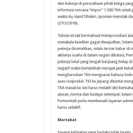
dan bekerja di perusahaan pihak ketiga yan
informasi rencana “impor” 1.500 TKA untuk
waktu itu, Hanif Dhakiri, spontan menolak
(27/2/2018).
Tulisan ini tak bermaksud memprovokasi ata
manakala keadilan gagal diwujudkan. Selam
pekerja dirumahkan, selalu tersiar kabar d
aktivitas usaha di dalam negeri dibatasi, P
pekerja lokal yang tengah berjuang hidup di 
negatif makin bertambah merujuk jauh kebe
mengharuskan TKA menguasai bahasa Indones
asas resiprokal. TKI ke Jepang dituntut men
TKA masuk ke sini harus melatih diri berba
aturan, norma dan budaya setempat. Selain i
Pemerintah perlu membenahi layanan admini
harus selektif.
Martabat
Sayang kebijakan yang berlaku tidak begitu.