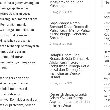
Masyarakat Inhu dan
Te
lakuan kurang menyenangkan
Kuansing
 sisi gelap. Rupanya
6 Agustus 2026
Ramp
ndapat bayaran sesuai
Aspi
curangi, tapi memilih diam
Sapa Warga Reteh,
6 A
, Pemerintah melalui
Samsuri Daris Reses di
awa Tengah menerbitkan
Sapa
Pulau Kecil, Metro, Pulau
Kijang hingga Seberang
Keci
Industrial Disnaker
Sanglar
Sang
iksa pihak perusahaan.
5 Agustus 2026
5 A
garan terhadap pembayaran
bang pelanggaran,
Hamp
Hampir Enam Hari
Kasi
mematuhi aturan
Reses di Kota Dumai, H.
Doro
Abdul Kasim Soroti
haan akhirnya menyatakan
Rekrutmen Tenaga Kerja
3 A
sebut.
Lokal dan Dorong Job
Fair Khusus Warga
Rese
Dumai
ikan segera dan tidak
Aspi
3 Agustus 2026
at panas pemberitaan
3 A
 lokal Indonesia di
MBG 
Reses di Binuang Sakti,
si Tengah yang
Cahy
Adam Syafaat Serap
jiwa. Konflik berawal dari
Kese
Aspirasi Infrastruktur dan
Internet Desa
m aksi protesnya, pekerja
3 A