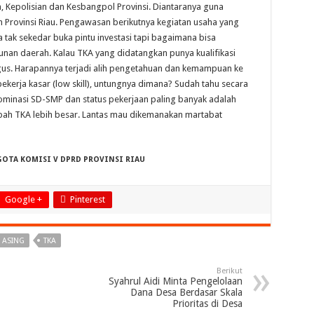
, Kepolisian dan Kesbangpol Provinsi. Diantaranya guna
h Provinsi Riau. Pengawasan berikutnya kegiatan usaha yang
a tak sekedar buka pintu investasi tapi bagaimana bisa
an daerah. Kalau TKA yang didatangkan punya kualifikasi
agus. Harapannya terjadi alih pengetahuan dan kemampuan ke
 pekerja kasar (low skill), untungnya dimana? Sudah tahu secara
didominasi SD-SMP dan status pekerjaan paling banyak adalah
pah TKA lebih besar. Lantas mau dikemanakan martabat
GGOTA KOMISI V DPRD PROVINSI RIAU
Google +
Pinterest
 ASING
TKA
Berikut
Syahrul Aidi Minta Pengelolaan
Dana Desa Berdasar Skala
Prioritas di Desa