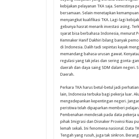
kebijakan pelayanan TKA saja. Semestinya 
bersamaan. Selain menetapkan kemampuan b
menyangkut kualifikasi TKA. Lagi-lagi kebi
gebunya hasrat menarik investasi asing. Te
syarat bisa berbahasa Indonesia, menurut P
Kemnaker Hanif Dakhiri bilang banyak pemod
di Indonesia. Dalih tadi sepintas kayak me
memandang bahasa urusan gawat. Kenyataann
regulasi yang tak jelas dan sering gonta-ga
daerah dan daya saing SDM dalam negeri. Se
Daerah.
Perkara TKA harus betul-betul jadi perhatian
lain, Indonesia terbuka bagi pekerja luar. A
mengedepankan kepentingan negeri. Jangan
peristiwa telah dipaparkan memberi pelaja
Pembenahan mendesak pada data pekerja uta
pihak Imigrasi dan Disnaker Provinsi Riau p
lemah sekali. Ini fenomena nasional. Data T
Tengah yang rusuh, juga tak sinkron. Berang