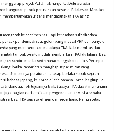
g menggarap proyek PLTU. Tak hanya itu. Dulu beredar
 pembangunan pabrik perusahaan besar di Pelalawan. Menaker
 dan mempertanyakan urgensi mendatangkan TKA asing
u mengarah ke sentimen ras. Tapi keresahan sulit diredam
a puncak pandemi, di saat gelombang massal PHK dan banyak
i media yang memberitakan masuknya TKA. Kala mobilitas dan
emerintah tampak begitu mudah membiarkan TKA lalu lalang. Bagi
negeri sendiri menilai sederhana: sungguh tidak fair. Persepsi
lakang, ketika Pemerintah menghapus peraturan yang
ia. Semestinya peraturan itu tetap berlaku sebab sejalan
gerti bahasa Jepang, ke Korea dilatih bahasa Korea, begitupula
hasa Indonesia. Toh tujuannya baik. Supaya TKA dapat memahami
tu juga bagian dari kebijakan pengendalian TKA. Kita sepakat
strasi bagi TKA supaya efisien dan sederhana. Namun tetap
 Pemerintah mulai pusat dan daerah kelihatan lebih condong ke