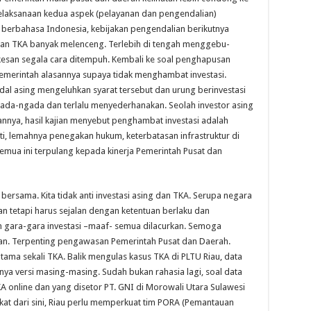
pelaksanaan kedua aspek (pelayanan dan pengendalian)
erbahasa Indonesia, kebijakan pengendalian berikutnya
jakan TKA banyak melenceng. Terlebih di tengah menggebu-
rkesan segala cara ditempuh. Kembali ke soal penghapusan
emerintah alasannya supaya tidak menghambat investasi.
al asing mengeluhkan syarat tersebut dan urung berinvestasi
ngada-ngada dan terlalu menyederhanakan. Seolah investor asing
ya, hasil kajian menyebut penghambat investasi adalah
nti, lemahnya penegakan hukum, keterbatasan infrastruktur di
mua ini terpulang kepada kinerja Pemerintah Pusat dan
 bersama. Kita tidak anti investasi asing dan TKA. Serupa negara
kan tetapi harus sejalan dengan ketentuan berlaku dan
 gara-gara investasi –maaf- semua dilacurkan. Semoga
ran. Terpenting pengawasan Pemerintah Pusat dan Daerah.
ma sekali TKA. Balik mengulas kasus TKA di PLTU Riau, data
unya versi masing-masing. Sudah bukan rahasia lagi, soal data
KA online dan yang disetor PT. GNI di Morowali Utara Sulawesi
kat dari sini, Riau perlu memperkuat tim PORA (Pemantauan